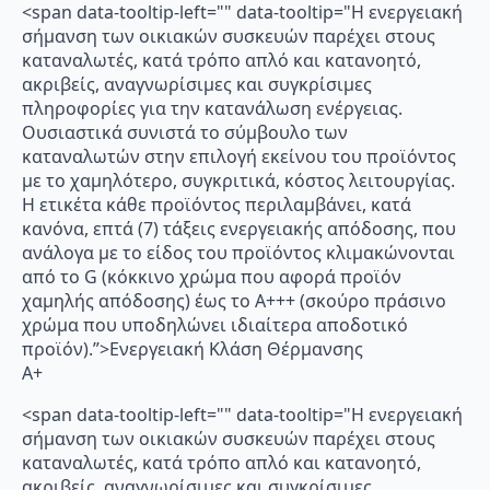
<span data-tooltip-left="" data-tooltip="Η ενεργειακή
σήμανση των οικιακών συσκευών παρέχει στους
καταναλωτές, κατά τρόπο απλό και κατανοητό,
ακριβείς, αναγνωρίσιμες και συγκρίσιμες
πληροφορίες για την κατανάλωση ενέργειας.
Ουσιαστικά συνιστά το σύμβουλο των
καταναλωτών στην επιλογή εκείνου του προϊόντος
με το χαμηλότερο, συγκριτικά, κόστος λειτουργίας.
Η ετικέτα κάθε προϊόντος περιλαμβάνει, κατά
κανόνα, επτά (7) τάξεις ενεργειακής απόδοσης, που
ανάλογα με το είδος του προϊόντος κλιμακώνονται
από το G (κόκκινο χρώμα που αφορά προϊόν
χαμηλής απόδοσης) έως το Α+++ (σκούρο πράσινο
χρώμα που υποδηλώνει ιδιαίτερα αποδοτικό
προϊόν).”>Ενεργειακή Κλάση Θέρμανσης
A+
<span data-tooltip-left="" data-tooltip="Η ενεργειακή
σήμανση των οικιακών συσκευών παρέχει στους
καταναλωτές, κατά τρόπο απλό και κατανοητό,
ακριβείς, αναγνωρίσιμες και συγκρίσιμες