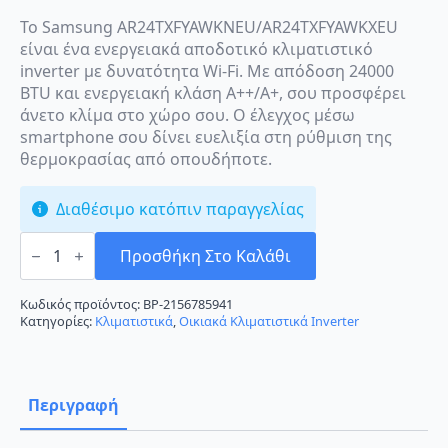
Το Samsung AR24TXFYAWKNEU/AR24TXFYAWKXEU
είναι ένα ενεργειακά αποδοτικό κλιματιστικό
inverter με δυνατότητα Wi-Fi. Με απόδοση 24000
BTU και ενεργειακή κλάση A++/A+, σου προσφέρει
άνετο κλίμα στο χώρο σου. Ο έλεγχος μέσω
smartphone σου δίνει ευελιξία στη ρύθμιση της
θερμοκρασίας από οπουδήποτε.
Διαθέσιμο κατόπιν παραγγελίας
Samsung
AR24TXFYAWKNEU/AR24TXFYAWKXEU
Προσθήκη Στο Καλάθι
Κλιματιστικό
Inverter
24000
Κωδικός προϊόντος:
BP-2156785941
BTU
Κατηγορίες:
Κλιματιστικά
,
Οικιακά Κλιματιστικά Inverter
A++/A+
με
Wi-
Fi
ποσότητα
Περιγραφή