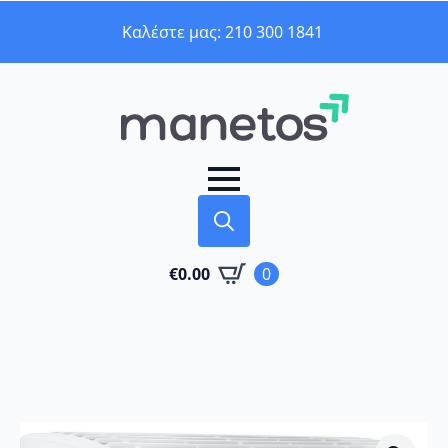
Καλέστε μας: 210 300 1841
Search
€
0.00
0
for: