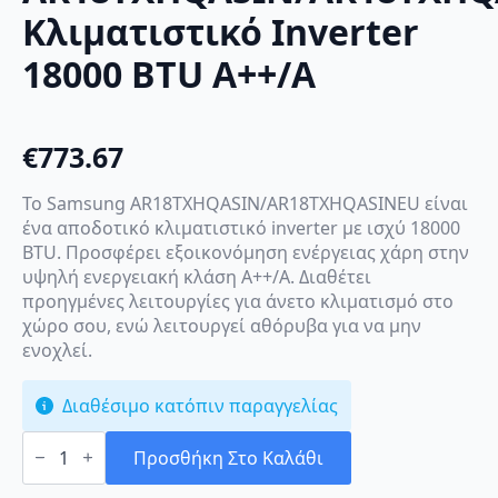
Κλιματιστικό Inverter
18000 BTU A++/A
€
773.67
Το Samsung AR18TXHQASIN/AR18TXHQASINEU είναι
ένα αποδοτικό κλιματιστικό inverter με ισχύ 18000
BTU. Προσφέρει εξοικονόμηση ενέργειας χάρη στην
υψηλή ενεργειακή κλάση A++/A. Διαθέτει
προηγμένες λειτουργίες για άνετο κλιματισμό στο
χώρο σου, ενώ λειτουργεί αθόρυβα για να μην
ενοχλεί.
Διαθέσιμο κατόπιν παραγγελίας
Samsung
AR18TXHQASIN/AR18TXHQASINEU
Προσθήκη Στο Καλάθι
Κλιματιστικό
Inverter