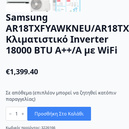
Samsung
AR18TXFYAWKNEU/AR18T
Κλιματιστικό Inverter
18000 BTU A++/A με WiFi
€
1,399.40
Σε απόθεμα (επιπλέον μπορεί να ζητηθεί κατόπιν
παραγγελίας)
Samsung
AR18TXFYAWKNEU/AR18TXFYAWKXEU
Προσθήκη Στο Καλάθι
Κλιματιστικό
Inverter
18000
Κωδικός προϊόντος:
3226166