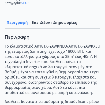
BTU
Κατηγορία:
SHOP
A++/A
με
WiFi
ποσότητα
Περιγραφή
Επιπλέον πληροφορίες
Περιγραφή
Το κλιματιστικό AR18TXFYAWKNEU/AR18TXFYAWKXEU
της εταιρείας Samsung, έχει ισχύ 18000 BTU και
είναι κατάλληλο για χώρους από 35m² έως 40m². Η
τεχνολογία Inverter που διαθέτει κάνει το
κλιματιστικό αρχικά να λειτουργεί στον μέγιστο
βαθμό, μέχρι να επιτευχθεί η θερμοκρασία που έχει
ορισθεί, και στη συνέχεια λειτουργεί ελάχιστα και
συνεχόμενα, διατηρώντας σταθερό το επίπεδο της
θερμοκρασίας στον χώρο. Αυτό το κάνει πιο
αποδοτικό σε συνδυασμό με μικρή κατανάλωση.
Διαθέτει δυνατότητα ασύρματης διασύνδεσης μέσω