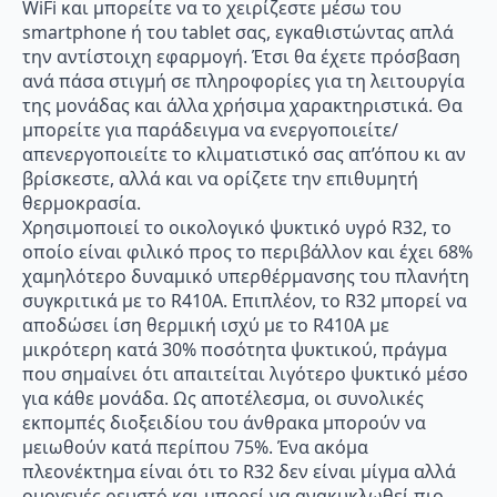
WiFi και μπορείτε να το χειρίζεστε μέσω του
smartphone ή του tablet σας, εγκαθιστώντας απλά
την αντίστοιχη εφαρμογή. Έτσι θα έχετε πρόσβαση
ανά πάσα στιγμή σε πληροφορίες για τη λειτουργία
της μονάδας και άλλα χρήσιμα χαρακτηριστικά. Θα
μπορείτε για παράδειγμα να ενεργοποιείτε/
απενεργοποιείτε το κλιματιστικό σας απ’όπου κι αν
βρίσκεστε, αλλά και να ορίζετε την επιθυμητή
θερμοκρασία.
Χρησιμοποιεί το οικολογικό ψυκτικό υγρό R32, το
οποίο είναι φιλικό προς το περιβάλλον και έχει 68%
χαμηλότερο δυναμικό υπερθέρμανσης του πλανήτη
συγκριτικά με το R410A. Επιπλέον, το R32 μπορεί να
αποδώσει ίση θερμική ισχύ με το R410A με
μικρότερη κατά 30% ποσότητα ψυκτικού, πράγμα
που σημαίνει ότι απαιτείται λιγότερο ψυκτικό μέσο
για κάθε μονάδα. Ως αποτέλεσμα, οι συνολικές
εκπομπές διοξειδίου του άνθρακα μπορούν να
μειωθούν κατά περίπου 75%. Ένα ακόμα
πλεονέκτημα είναι ότι το R32 δεν είναι μίγμα αλλά
ομογενές ρευστό και μπορεί να ανακυκλωθεί πιο