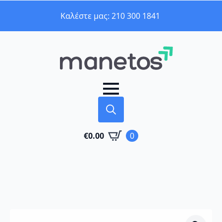
Καλέστε μας: 210 300 1841
Search
€
0.00
0
for: