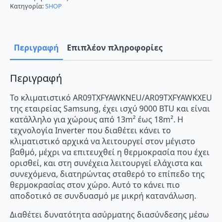
BTU
Κατηγορία:
SHOP
A++/A+
με
WiFi
ποσότητα
Περιγραφή
Επιπλέον πληροφορίες
Περιγραφή
Το κλιματιστικό AR09TXFYAWKNEU/AR09TXFYAWKXEU
της εταιρείας Samsung, έχει ισχύ 9000 BTU και είναι
κατάλληλο για χώρους από 13m² έως 18m². Η
τεχνολογία Inverter που διαθέτει κάνει το
κλιματιστικό αρχικά να λειτουργεί στον μέγιστο
βαθμό, μέχρι να επιτευχθεί η θερμοκρασία που έχει
ορισθεί, και στη συνέχεια λειτουργεί ελάχιστα και
συνεχόμενα, διατηρώντας σταθερό το επίπεδο της
θερμοκρασίας στον χώρο. Αυτό το κάνει πιο
αποδοτικό σε συνδυασμό με μικρή κατανάλωση.
Διαθέτει δυνατότητα ασύρματης διασύνδεσης μέσω