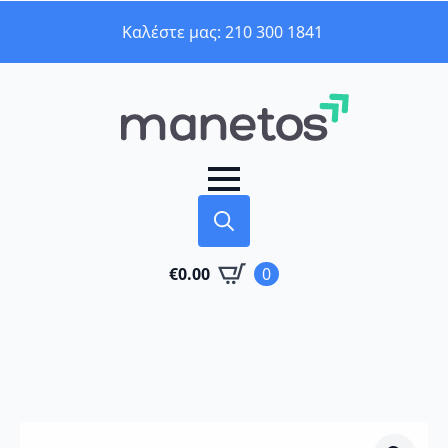
Καλέστε μας: 210 300 1841
Search
€
0.00
0
for: