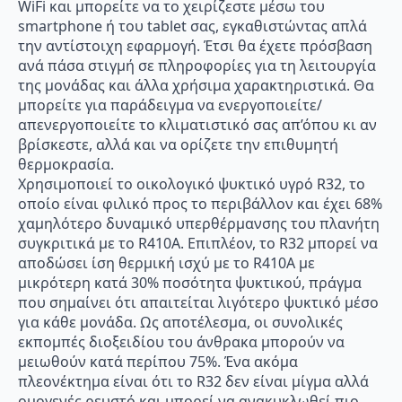
WiFi και μπορείτε να το χειρίζεστε μέσω του
smartphone ή του tablet σας, εγκαθιστώντας απλά
την αντίστοιχη εφαρμογή. Έτσι θα έχετε πρόσβαση
ανά πάσα στιγμή σε πληροφορίες για τη λειτουργία
της μονάδας και άλλα χρήσιμα χαρακτηριστικά. Θα
μπορείτε για παράδειγμα να ενεργοποιείτε/
απενεργοποιείτε το κλιματιστικό σας απ’όπου κι αν
βρίσκεστε, αλλά και να ορίζετε την επιθυμητή
θερμοκρασία.
Χρησιμοποιεί το οικολογικό ψυκτικό υγρό R32, το
οποίο είναι φιλικό προς το περιβάλλον και έχει 68%
χαμηλότερο δυναμικό υπερθέρμανσης του πλανήτη
συγκριτικά με το R410A. Επιπλέον, το R32 μπορεί να
αποδώσει ίση θερμική ισχύ με το R410A με
μικρότερη κατά 30% ποσότητα ψυκτικού, πράγμα
που σημαίνει ότι απαιτείται λιγότερο ψυκτικό μέσο
για κάθε μονάδα. Ως αποτέλεσμα, οι συνολικές
εκπομπές διοξειδίου του άνθρακα μπορούν να
μειωθούν κατά περίπου 75%. Ένα ακόμα
πλεονέκτημα είναι ότι το R32 δεν είναι μίγμα αλλά
ομογενές ρευστό και μπορεί να ανακυκλωθεί πιο