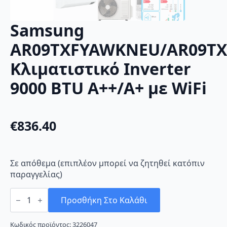
Samsung
AR09TXFYAWKNEU/AR09T
Κλιματιστικό Inverter
9000 BTU A++/A+ με WiFi
€
836.40
Σε απόθεμα (επιπλέον μπορεί να ζητηθεί κατόπιν
παραγγελίας)
Samsung
AR09TXFYAWKNEU/AR09TXFYAWKXEU
Προσθήκη Στο Καλάθι
Κλιματιστικό
Inverter
9000
Κωδικός προϊόντος:
3226047