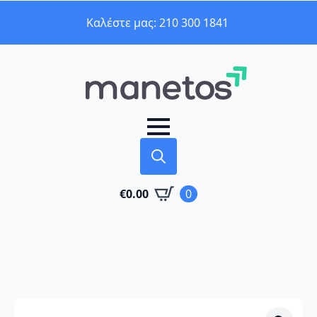
Καλέστε μας: 210 300 1841
Search
€
0.00
0
for: