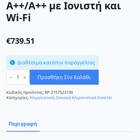
A++/A++ με Ιονιστή και
Wi-Fi
€
739.51
Διαθέσιμο κατόπιν παραγγελίας
Pitsos
New
Προσθήκη Στο Καλάθι
Athina
Premium
Style
Κωδικός προϊόντος:
BP-2157523100
PSI24XW30
Κατηγορίες:
Κλιματιστικά
,
Οικιακά Κλιματιστικά Inverter
Κλιματιστικό
Inverter
24000
BTU
A++/A++
Περιγραφή
με
Ιονιστή
και