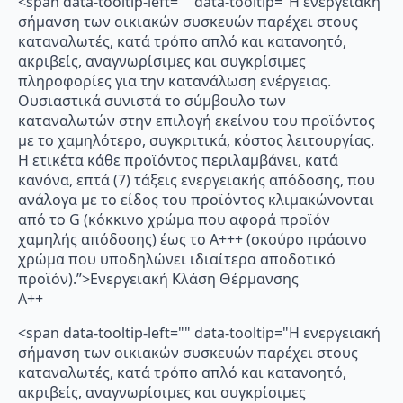
<span data-tooltip-left="" data-tooltip="Η ενεργειακή
σήμανση των οικιακών συσκευών παρέχει στους
καταναλωτές, κατά τρόπο απλό και κατανοητό,
ακριβείς, αναγνωρίσιμες και συγκρίσιμες
πληροφορίες για την κατανάλωση ενέργειας.
Ουσιαστικά συνιστά το σύμβουλο των
καταναλωτών στην επιλογή εκείνου του προϊόντος
με το χαμηλότερο, συγκριτικά, κόστος λειτουργίας.
Η ετικέτα κάθε προϊόντος περιλαμβάνει, κατά
κανόνα, επτά (7) τάξεις ενεργειακής απόδοσης, που
ανάλογα με το είδος του προϊόντος κλιμακώνονται
από το G (κόκκινο χρώμα που αφορά προϊόν
χαμηλής απόδοσης) έως το Α+++ (σκούρο πράσινο
χρώμα που υποδηλώνει ιδιαίτερα αποδοτικό
προϊόν).”>Ενεργειακή Κλάση Θέρμανσης
A++
<span data-tooltip-left="" data-tooltip="Η ενεργειακή
σήμανση των οικιακών συσκευών παρέχει στους
καταναλωτές, κατά τρόπο απλό και κατανοητό,
ακριβείς, αναγνωρίσιμες και συγκρίσιμες