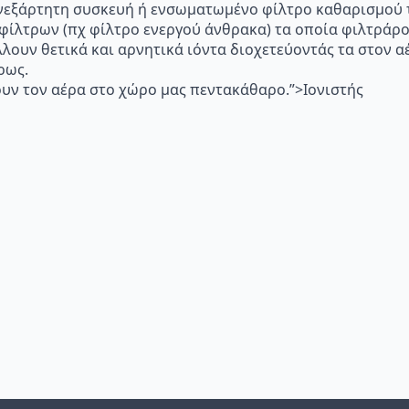
p="Ανεξάρτητη συσκευή ή ενσωματωμένο φίλτρο καθαρισμού 
 φίλτρων (πχ φίλτρο ενεργού άνθρακα) τα οποία φιλτράρ
λλουν θετικά και αρνητικά ιόντα διοχετεύοντάς τα στον
ρως.
υν τον αέρα στο χώρο μας πεντακάθαρο.”>Ιονιστής