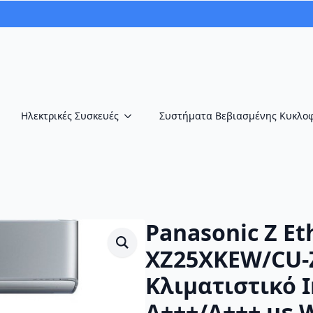
Ηλεκτρικές Συσκευές
Συστήματα Βεβιασμένης Κυκλο
Panasonic Z Et
XZ25XKEW/CU-Z
Κλιματιστικό I
A+++/A+++ με W