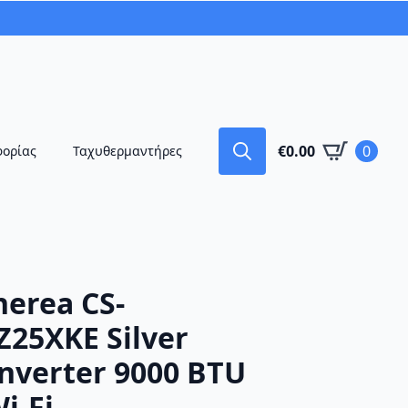
€
0.00
0
φορίας
Ταχυθερμαντήρες
Search
for:
herea CS-
25XKE Silver
nverter 9000 BTU
i-Fi