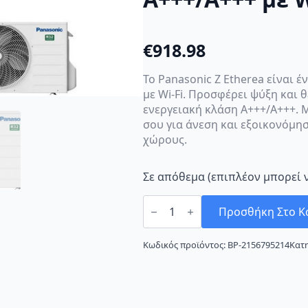
€
918.98
Το Panasonic Z Etherea είναι έ
με Wi-Fi. Προσφέρει ψύξη και 
ενεργειακή κλάση A+++/A+++. Μ
σου για άνεση και εξοικονόμησ
χώρους.
Σε απόθεμα (επιπλέον μπορεί 
Panasonic
Z
Προσθήκη Στο Κ
Etherea
CS-
XZ25XKEW/CU-
Κωδικός προϊόντος:
BP-2156795214
Κατ
Z25XKE
Silver
Κλιματιστικό
Inverter
9000