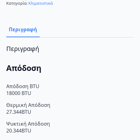
Κλιματιστικό
Κατηγορία:
Κλιματιστικά
Inverter
18000
BTU
A+++/A+++
με
Περιγραφή
Wi-
Fi
ποσότητα
Περιγραφή
Απόδοση
Απόδοση BTU
18000 BTU
Θερμική Απόδοση
27.344BTU
Ψυκτική Απόδοση
20.344BTU