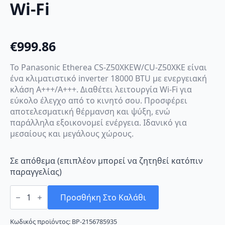
Wi-Fi
€
999.86
Το Panasonic Etherea CS-Z50XKEW/CU-Z50XKE είναι
ένα κλιματιστικό inverter 18000 BTU με ενεργειακή
κλάση A+++/A+++. Διαθέτει λειτουργία Wi-Fi για
εύκολο έλεγχο από το κινητό σου. Προσφέρει
αποτελεσματική θέρμανση και ψύξη, ενώ
παράλληλα εξοικονομεί ενέργεια. Ιδανικό για
μεσαίους και μεγάλους χώρους.
Σε απόθεμα (επιπλέον μπορεί να ζητηθεί κατόπιν
παραγγελίας)
Panasonic
Etherea
Προσθήκη Στο Καλάθι
CS-
Z50XKEW/CU-
Z50XKE
Κωδικός προϊόντος:
BP-2156785935