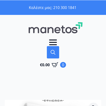
Καλέστε μας: 210 300 1841
Search
€
0.00
0
for: