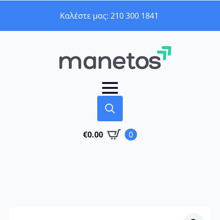
Καλέστε μας: 210 300 1841
Search
€
0.00
0
for: