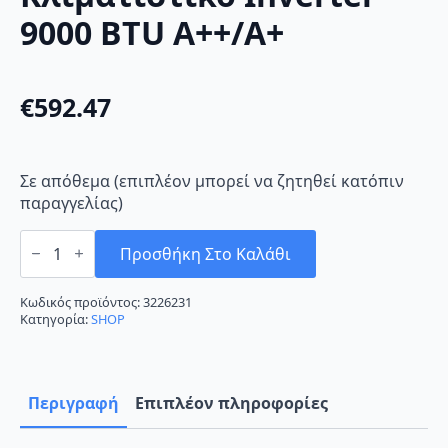
9000 BTU A++/A+
€
592.47
Σε απόθεμα (επιπλέον μπορεί να ζητηθεί κατόπιν
παραγγελίας)
Omnys
WNX-
Προσθήκη Στο Καλάθι
09M22i/o
Κλιματιστικό
Inverter
Κωδικός προϊόντος:
3226231
9000
Κατηγορία:
SHOP
BTU
A++/A+
ποσότητα
Περιγραφή
Επιπλέον πληροφορίες