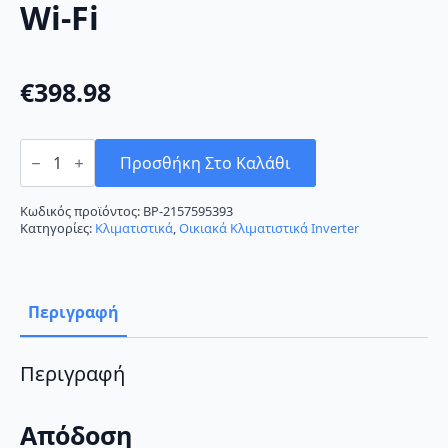
Wi-Fi
€
398.98
Nordstar
TN
Προσθήκη Στο Καλάθι
Plus
NORP-
13/CHSD/TP41
Κωδικός προϊόντος:
BP-2157595393
Κλιματιστικό
Κατηγορίες:
Κλιματιστικά
,
Οικιακά Κλιματιστικά Inverter
Inverter
13000
BTU
A++/A+++
με
Περιγραφή
Wi-
Fi
ποσότητα
Περιγραφή
Απόδοση