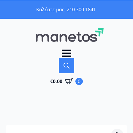
Καλέστε μας: 210 300 1841
Search
€
0.00
0
for: