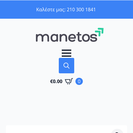
Καλέστε μας: 210 300 1841
Search
€
0.00
0
for: