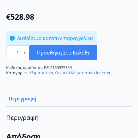
€
528.98
Διαθέσιμο κατόπιν παραγγελίας
Nordstar
TAC-
Προσθήκη Στο Καλάθι
20CHSDIFI
Κλιματιστικό
Inverter
Κωδικός προϊόντος:
BP-2155975359
18000
Κατηγορίες:
Κλιματιστικά
,
Οικιακά Κλιματιστικά Inverter
BTU
A++/A+++
με
Wi-
Fi
Περιγραφή
ποσότητα
Περιγραφή
Απόδοση