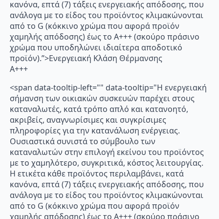
κανόνα, επτά (7) τάξεις ενεργειακής απόδοσης, που
ανάλογα με το είδος του προϊόντος κλιμακώνονται
από το G (κόκκινο χρώμα που αφορά προϊόν
χαμηλής απόδοσης) έως το Α+++ (σκούρο πράσινο
χρώμα που υποδηλώνει ιδιαίτερα αποδοτικό
προϊόν).”>Ενεργειακή Κλάση Θέρμανσης
A+++
<span data-tooltip-left="" data-tooltip="Η ενεργειακή
σήμανση των οικιακών συσκευών παρέχει στους
καταναλωτές, κατά τρόπο απλό και κατανοητό,
ακριβείς, αναγνωρίσιμες και συγκρίσιμες
πληροφορίες για την κατανάλωση ενέργειας.
Ουσιαστικά συνιστά το σύμβουλο των
καταναλωτών στην επιλογή εκείνου του προϊόντος
με το χαμηλότερο, συγκριτικά, κόστος λειτουργίας.
Η ετικέτα κάθε προϊόντος περιλαμβάνει, κατά
κανόνα, επτά (7) τάξεις ενεργειακής απόδοσης, που
ανάλογα με το είδος του προϊόντος κλιμακώνονται
από το G (κόκκινο χρώμα που αφορά προϊόν
χαμηλής απόδοσης) έως το Α+++ (σκούρο πράσινο