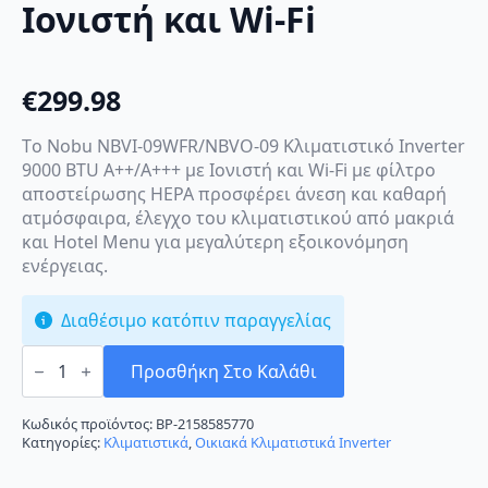
Ιονιστή και Wi-Fi
€
299.98
Tο Nobu NBVI-09WFR/NBVO-09 Κλιματιστικό Inverter
9000 BTU A++/A+++ με Ιονιστή και Wi-Fi με φίλτρο
αποστείρωσης HEPA προσφέρει άνεση και καθαρή
ατμόσφαιρα, έλεγχο του κλιματιστικού από μακριά
και Hotel Menu για μεγαλύτερη εξοικονόμηση
ενέργειας.
Διαθέσιμο κατόπιν παραγγελίας
Nobu
NBVI-
Προσθήκη Στο Καλάθι
09WFR/NBVO-
09
Κλιματιστικό
Κωδικός προϊόντος:
BP-2158585770
Inverter
Κατηγορίες:
Κλιματιστικά
,
Οικιακά Κλιματιστικά Inverter
9000
BTU