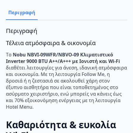
A++/A+++
με
Ιονιστή
Περιγραφή
και
Wi-
Fi
ποσότητα
Περιγραφή
Τέλεια ατμόσφαιρα & οικονομία
Tο
Nobu NBVI-09WFR/NBVO-09 Κλιματιστικό
Inverter 9000 BTU A++/A+++ με Ιονιστή και Wi-Fi
διαθέτει λειτουργίες για άνεση, ιδανική ατμόσφαιρα
και οικονομία. Με τη λειτουργία Follow Me, η
δροσιά ή η ζεστασιά σε ακολουθεί χάρη στον
έξυπνο αισθητήρα που είναι τοποθετημένος στο
ασύρματο χειριστήριο, ενώ μπορείς να κάνεις έως
και 70% εξοικονόμηση ενέργειας με τη λειτουργία
Hotel Menu.
Καθαριότητα & ευκολία