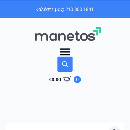
Καλέστε μας: 210 300 1841
Search
€
0.00
0
for: