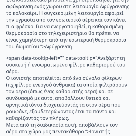
αφύγρανση ενός χώρου στη λειτουργία Αφύγρανσης
το καλοκαίρι. Η συγκεκριμένη λειτουργία αφαιρεί
την υγρασία από τον εσωτερικό αέρα και τον κάνει
πιο φρέσκο. Για να ενεργοποιηθεί, η καθορισμένη
θερμοκρασία στο τηλεχειριστήριο θα πρέπει να
είναι χαμηλότερη από την εσωτερική θερμοκρασία
του δωματίου.”>Αφύγρανση
<span data-tooltip-left="" data-tooltip="Ανεξάρτητη
συσκευή ή ενσωματωμένο φίλτρο καθαρισμού του
αέρα.
Ο ιονιστής αποτελείται από ένα σύνολο φίλτρων
(πχ φίλτρο ενεργού άνθρακα) τα οποία φιλτράρουν
τον αέρα (όπως ένας καθαριστής αέρα) και σε
συνδυασμό με αυτό, αποβάλλουν θετικά και
αρνητικά ιόντα διοχετεύοντάς τα στον αέρα που
ρουφάνε, εξουδετερώνοντας έτσι τα πάντα και
καθαρίζοντάς τον πλήρως.
Μετά από τη διαδικασία αυτή, αποβάλλουν τον
αέρα στο χώρο μας πεντακάθαρο.”>Ιονιστής