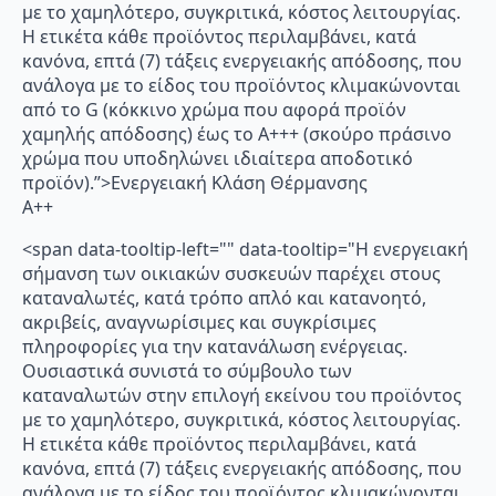
με το χαμηλότερο, συγκριτικά, κόστος λειτουργίας.
Η ετικέτα κάθε προϊόντος περιλαμβάνει, κατά
κανόνα, επτά (7) τάξεις ενεργειακής απόδοσης, που
ανάλογα με το είδος του προϊόντος κλιμακώνονται
από το G (κόκκινο χρώμα που αφορά προϊόν
χαμηλής απόδοσης) έως το Α+++ (σκούρο πράσινο
χρώμα που υποδηλώνει ιδιαίτερα αποδοτικό
προϊόν).”>Ενεργειακή Κλάση Θέρμανσης
A++
<span data-tooltip-left="" data-tooltip="Η ενεργειακή
σήμανση των οικιακών συσκευών παρέχει στους
καταναλωτές, κατά τρόπο απλό και κατανοητό,
ακριβείς, αναγνωρίσιμες και συγκρίσιμες
πληροφορίες για την κατανάλωση ενέργειας.
Ουσιαστικά συνιστά το σύμβουλο των
καταναλωτών στην επιλογή εκείνου του προϊόντος
με το χαμηλότερο, συγκριτικά, κόστος λειτουργίας.
Η ετικέτα κάθε προϊόντος περιλαμβάνει, κατά
κανόνα, επτά (7) τάξεις ενεργειακής απόδοσης, που
ανάλογα με το είδος του προϊόντος κλιμακώνονται