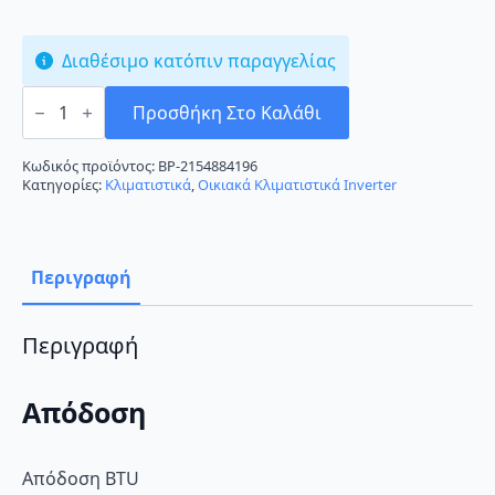
Διαθέσιμο κατόπιν παραγγελίας
Nobu
NBO-
Προσθήκη Στο Καλάθι
09IDU/NBO-
09ODU
Κλιματιστικό
Κωδικός προϊόντος:
BP-2154884196
Inverter
Κατηγορίες:
Κλιματιστικά
,
Οικιακά Κλιματιστικά Inverter
9000
BTU
A++/A++
με
Ιονιστή
Περιγραφή
και
Wi-
Fi
ποσότητα
Περιγραφή
Απόδοση
Απόδοση BTU