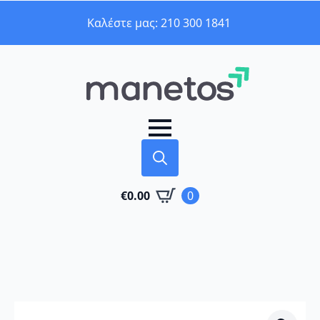
Καλέστε μας: 210 300 1841
Search
€
0.00
0
for: