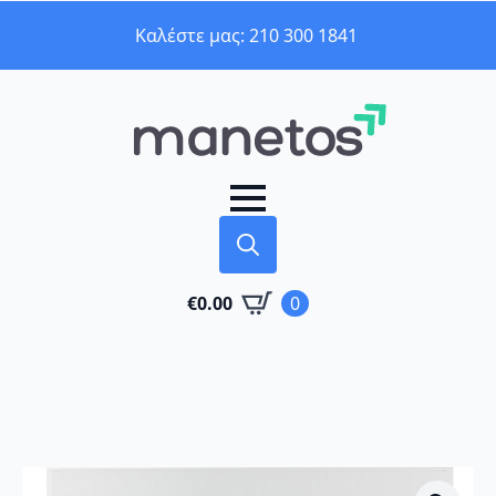
Καλέστε μας: 210 300 1841
Search
€
0.00
0
for: