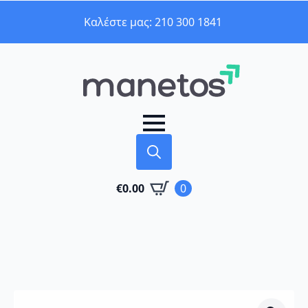
Καλέστε μας: 210 300 1841
Search
€
0.00
0
for: