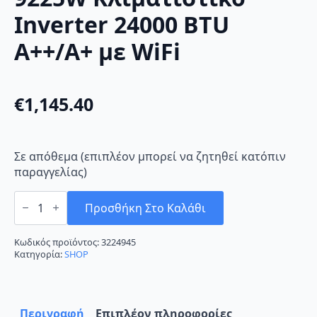
Inverter 24000 BTU
A++/A+ με WiFi
€
1,145.40
Σε απόθεμα (επιπλέον μπορεί να ζητηθεί κατόπιν
παραγγελίας)
Miyato
MI-
Προσθήκη Στο Καλάθι
9224W
/
MO-
Κωδικός προϊόντος:
3224945
9225W
Κατηγορία:
SHOP
Κλιματιστικό
Inverter
24000
BTU
A++/A+
Περιγραφή
Επιπλέον πληροφορίες