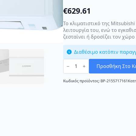
€
629.61
Το κλιματιστικό της Mitsubish
λειτουργία του, ενώ το εγκαθι
ζεσταίνει ή δροσίζει τον χώρο
Διαθέσιμο κατόπιν παραγ
Mitsubishi
Heavy
Προσθήκη Στο Κ
Industries
SRK/SRC-
35ZSP-
Κωδικός προϊόντος:
BP-2155717161
Κατ
W
Κλιματιστικό
Inverter
12000
BTU
A++/A+++
ποσότητα