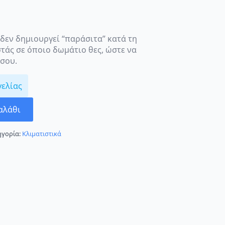
i δεν δημιουργεί “παράσιτα” κατά τη
στάς σε όποιο δωμάτιο θες, ώστε να
 σου.
γελίας
αλάθι
ηγορία:
Κλιματιστικά