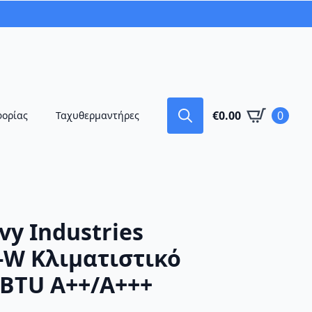
€
0.00
0
φορίας
Ταχυθερμαντήρες
Search
for:
vy Industries
-W Κλιματιστικό
 BTU A++/A+++