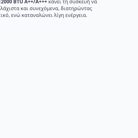
12000 BTU A++/A+++
κάνει τη συσκευή να
 ελάχιστα και συνεχόμενα, διατηρώντας
ικό, ενώ καταναλώνει λίγη ενέργεια.