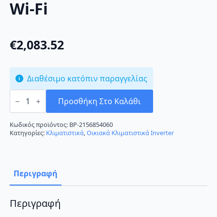
Wi-Fi
€
2,083.52
Διαθέσιμο κατόπιν παραγγελίας
Mitsubishi
Electric
Προσθήκη Στο Καλάθι
MSZ/MUZ-
LN50VG2-
W
Κωδικός προϊόντος:
BP-2156854060
Κλιματιστικό
Κατηγορίες:
Κλιματιστικά
,
Οικιακά Κλιματιστικά Inverter
Inverter
18000
BTU
A+++/A+++
με
Περιγραφή
Wi-
Fi
ποσότητα
Περιγραφή