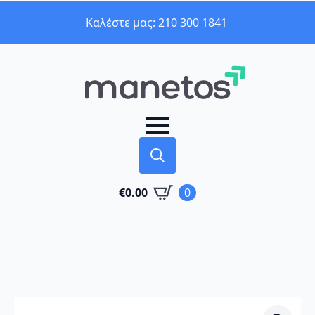
Καλέστε μας: 210 300 1841
Search
€
0.00
0
for: