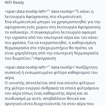
WiFi Ready
<span data-tooltip-left="" data-tooltip="Τι κάνει η
λειτουργία Αφύγρανσης στο κλιματιστικό;
Ένα κλιματιστικό μπορεί να χρησιμοποιηθεί για την
αφύγρανση ενός χώρου στη λειτουργία Αφύγρανσης
το καλοκαίρι. Η συγκεκριμένη λειτουργία αφαιρεί
την υγρασία από τον εσωτερικό αέρα και τον κάνει
πιο φρέσκο. Για να ενεργοποιηθεί, η καθορισμένη
θερμοκρασία στο τηλεχειριστήριο θα πρέπει να
είναι χαμηλότερη από την εσωτερική θερμοκρασία
του δωματίου.”>Αφύγρανση
<span data-tooltip-left="" data-tooltip="Ανεξάρτητη
συσκευή ή ενσωματωμένο φίλτρο καθαρισμού του
αέρα.
Ο ιονιστής αποτελείται από ένα σύνολο φίλτρων
(πχ φίλτρο ενεργού άνθρακα) τα οποία φιλτράρουν
τον αέρα (όπως ένας καθαριστής αέρα) και σε
συνδυασμό με αυτό, αποβάλλουν θετικά και
αρνητικά ιόντα διοχετεύοντάς τα στον αέρα που