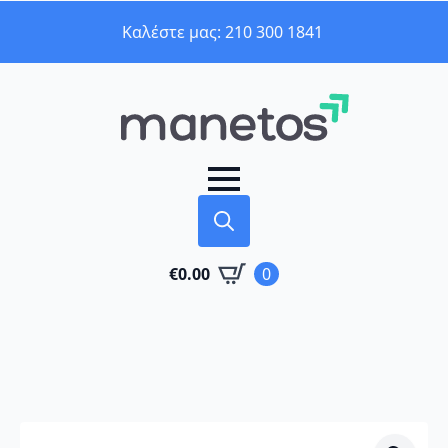
Καλέστε μας: 210 300 1841
Search
€
0.00
0
for: