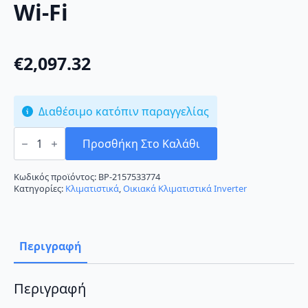
Wi-Fi
€
2,097.32
Διαθέσιμο κατόπιν παραγγελίας
Mitsubishi
Electric
Προσθήκη Στο Καλάθι
MSZ/MUZ-
LN50VG2-
B
Κωδικός προϊόντος:
BP-2157533774
Κλιματιστικό
Κατηγορίες:
Κλιματιστικά
,
Οικιακά Κλιματιστικά Inverter
Inverter
18000
BTU
A+++/A++
με
Περιγραφή
Wi-
Fi
ποσότητα
Περιγραφή