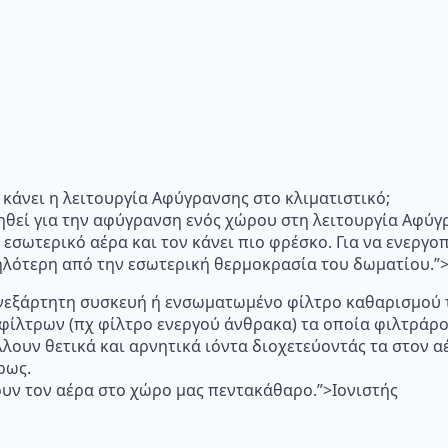
"Τι κάνει η λειτουργία Αφύγρανσης στο κλιματιστικό;
ηθεί για την αφύγρανση ενός χώρου στη λειτουργία Αφύγ
 εσωτερικό αέρα και τον κάνει πιο φρέσκο. Για να ενεργ
μηλότερη από την εσωτερική θερμοκρασία του δωματίου.
p="Ανεξάρτητη συσκευή ή ενσωματωμένο φίλτρο καθαρισμού 
 φίλτρων (πχ φίλτρο ενεργού άνθρακα) τα οποία φιλτράρ
λλουν θετικά και αρνητικά ιόντα διοχετεύοντάς τα στον
ρως.
υν τον αέρα στο χώρο μας πεντακάθαρο.”>Ιονιστής