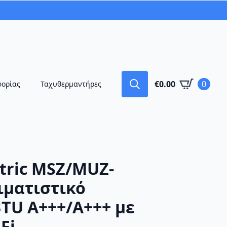
€
0.00
0
φορίας
Ταχυθερμαντήρες
Search
for:
ctric MSZ/MUZ-
ιματιστικό
BTU A+++/A+++ με
Fi