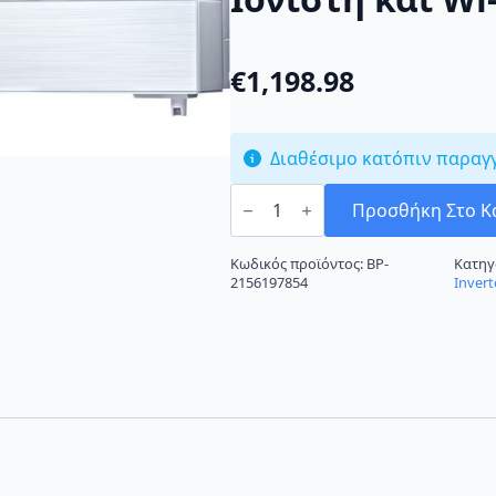
€
1,198.98
Διαθέσιμο κατόπιν παραγ
Mitsubishi
Electric
Προσθήκη Στο Κ
MSZ/MUZ-
LN25VG-
WP
Κωδικός προϊόντος:
BP-
Κατηγ
Κλιματιστικό
2156197854
Invert
Inverter
9000
BTU
A+++/A+++
με
Ιονιστή
και
Wi-
Fi
ποσότητα