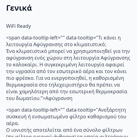
Γενικά
WiFi Ready
<span data-tooltip-left="" data-tooltip="Τι κάνει η
λειτουργία Αφύγρανσης στο κλιματιστικό;
Ένα κλιματιστικό μπορεί να χρησιμοποιηθεί για την
αφύγρανση ενός χώρου στη λειτουργία Αφύγρανσης
το καλοκαίρι. Η συγκεκριμένη λειτουργία αφαιρεί
την υγρασία από τον εσωτερικό αέρα και τον κάνει
πιο φρέσκο. Για να ενεργοποιηθεί, η καθορισμένη
θερμοκρασία στο τηλεχειριστήριο θα πρέπει να
είναι χαμηλότερη από την εσωτερική θερμοκρασία
του δωματίου.”>Αφύγρανση
<span data-tooltip-left="" data-tooltip="Ανεξάρτητη
συσκευή ή ενσωματωμένο φίλτρο καθαρισμού του
αέρα.
Ο ιονιστής αποτελείται από ένα σύνολο φίλτρων
(πχ φίλτρο ενεργού άνθρακα) τα οποία φιλτράρουν