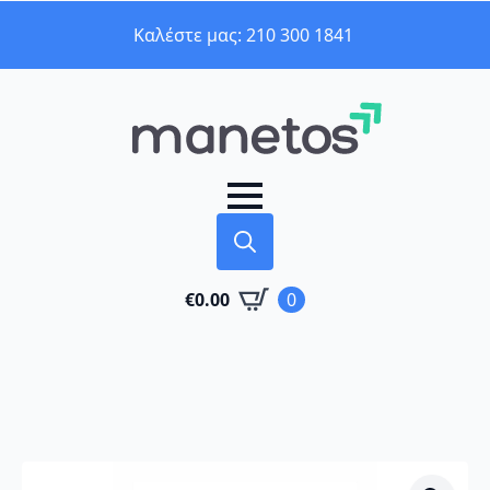
Καλέστε μας: 210 300 1841
Search
€
0.00
0
for: