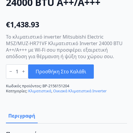
24000 BTU A++/A+++
€
1,438.93
Το κλιματιστικό inverter Mitsubishi Electric
MSZ/MUZ-HR71VF Κλιματιστικό Inverter 24000 BTU
A++/A+++ με Wi-Fi σου προσφέρει εξαιρετική
απόδοση για θέρμανση ή ψύξη του χώρου σου.
Mitsubishi
Electric
Προσθήκη Στο Καλάθι
MSZ/MUZ-
HR71VF
Κλιματιστικό
Κωδικός προϊόντος:
BP-2156151204
Inverter
Κατηγορίες:
Κλιματιστικά
,
Οικιακά Κλιματιστικά Inverter
24000
BTU
A++/A+++
ποσότητα
Περιγραφή