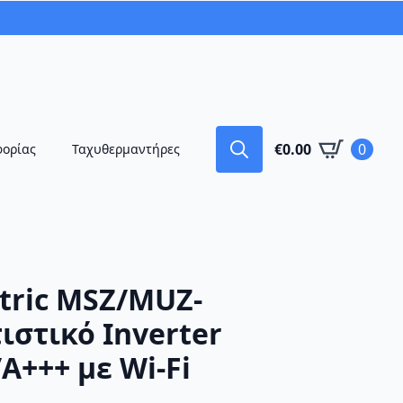
€
0.00
0
φορίας
Ταχυθερμαντήρες
Search
for:
ctric MSZ/MUZ-
ιστικό Inverter
A+++ με Wi-Fi