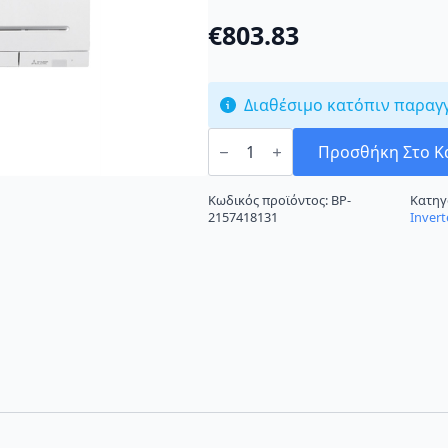
€
803.83
Διαθέσιμο κατόπιν παραγ
Mitsubishi
Electric
Προσθήκη Στο Κ
MSZ/MUZ-
AP25VG
Κλιματιστικό
Κωδικός προϊόντος:
BP-
Κατηγ
Inverter
2157418131
Invert
9000
BTU
A+++/A+++
με
Wi-
Fi
ποσότητα