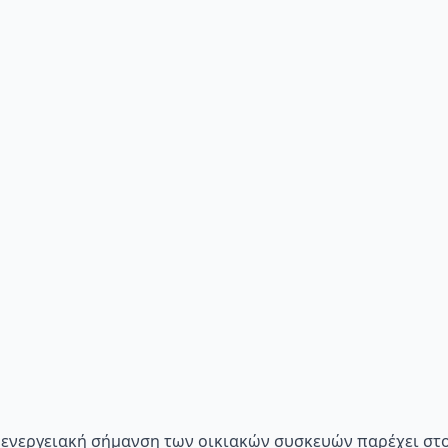
p="Η ενεργειακή σήμανση των οικιακών συσκευών παρέχει σ