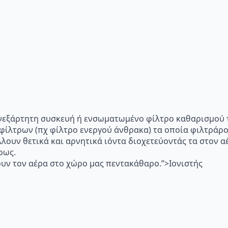
p="Ανεξάρτητη συσκευή ή ενσωματωμένο φίλτρο καθαρισμού 
 φίλτρων (πχ φίλτρο ενεργού άνθρακα) τα οποία φιλτράρ
λλουν θετικά και αρνητικά ιόντα διοχετεύοντάς τα στον
ρως.
υν τον αέρα στο χώρο μας πεντακάθαρο.”>Ιονιστής