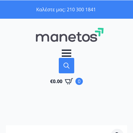
Καλέστε μας: 210 300 1841
Search
€
0.00
0
for: