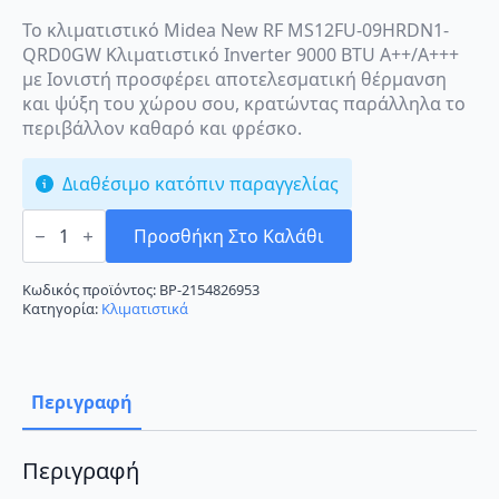
Το κλιματιστικό Midea New RF MS12FU-09HRDN1-
QRD0GW Κλιματιστικό Inverter 9000 BTU A++/A+++
με Ιονιστή προσφέρει αποτελεσματική θέρμανση
και ψύξη του χώρου σου, κρατώντας παράλληλα το
περιβάλλον καθαρό και φρέσκο.
Διαθέσιμο κατόπιν παραγγελίας
Midea
New
Προσθήκη Στο Καλάθι
RF
MS12FU-
09HRDN1-
Κωδικός προϊόντος:
BP-2154826953
QRD0GW
Κατηγορία:
Κλιματιστικά
Κλιματιστικό
Inverter
9000
BTU
A++/A+++
Περιγραφή
με
Ιονιστή
ποσότητα
Περιγραφή