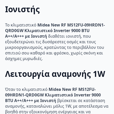
Ιονιστής
Το κλιματιστικό
Midea New RF MS12FU-09HRDN1-
QRD0GW Κλιματιστικό Inverter 9000 BTU
A++/A+++ με Ιονιστή
διαθέτει ιονιστή, που
εξουδετερώνει τις δυσάρεστες οσμές και τους
μικροοργανισμούς, κρατώντας το περιβάλλον του
σπιτιού σου καθαρό και φρέσκο, χωρίς σκόνη και
άσχημες μυρωδιές.
Λειτουργία αναμονής 1W
Όταν το κλιματιστικό
Midea New RF MS12FU-
09HRDN1-QRD0GW Κλιματιστικό Inverter 9000
BTU A++/A+++ με Ιονιστή
βρίσκεται σε κατάσταση
αναμονής, καταναλώνει μόλις 1W, με αποτέλεσμα να
βοηθά στην εξοικονόμηση ενέργειας και να