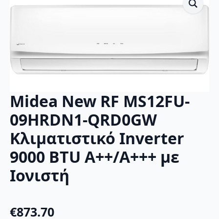
Midea New RF MS12FU-
09HRDN1-QRD0GW
Κλιματιστικό Inverter
9000 BTU A++/A+++ με
Ιονιστή
€
873.70