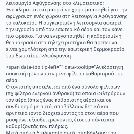
λειτουργία Αφύγρανσης στο κλιματιστικό;
Ένα κλιματιστικό μπορεί να χρησιμοποιηθεί για την
αφύγρανση ενός χώρου στη λειτουργία Αφύγρανσης
το καλοκαίρι. Η συγκεκριμένη λειτουργία αφαιρεί
την υγρασία από τον εσωτερικό αέρα και τον κάνει
πιο φρέσκο. Για να ενεργοποιηθεί, η καθορισμένη
θερμοκρασία στο τηλεχειριστήριο θα πρέπει να
είναι χαμηλότερη από την εσωτερική θερμοκρασία
του δωματίου.”>Αφύγρανση
<span data-tooltip-left="" data-tooltip="Ανεξάρτητη
συσκευή ή ενσωματωμένο φίλτρο καθαρισμού του
αέρα.
Ο ιονιστής αποτελείται από ένα σύνολο φίλτρων
(πχ φίλτρο ενεργού άνθρακα) τα οποία φιλτράρουν
τον αέρα (όπως ένας καθαριστής αέρα) και σε
συνδυασμό με αυτό, αποβάλλουν θετικά και
αρνητικά ιόντα διοχετεύοντάς τα στον αέρα που
ρουφάνε, εξουδετερώνοντας έτσι τα πάντα και
καθαρίζοντάς τον πλήρως.
Μετά από τη διαδικασία αυτή, αποβάλλουν τον