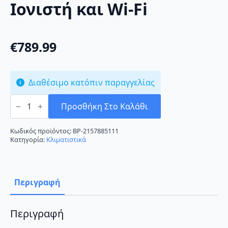
Ιονιστή και Wi-Fi
€
789.99
Διαθέσιμο κατόπιν παραγγελίας
Midea
Gaia
Προσθήκη Στο Καλάθι
GAIA-
12HRFN8-
I/O
Κωδικός προϊόντος:
BP-2157885111
White
Κατηγορία:
Κλιματιστικά
Κλιματιστικό
Inverter
12000
BTU
A+++/A+++
Περιγραφή
με
Ιονιστή
και
Wi-
Περιγραφή
Fi