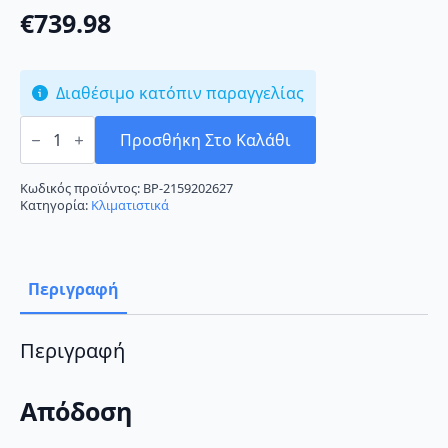
€
739.98
Διαθέσιμο κατόπιν παραγγελίας
Midea
BreezeleSS+
Προσθήκη Στο Καλάθι
MSFAAU-
12HRFN8/MSFAAU-
12HRFN8
Κωδικός προϊόντος:
BP-2159202627
Κλιματιστικό
Κατηγορία:
Κλιματιστικά
Inverter
12000
BTU
A+++/A+++
με
Περιγραφή
Wi-
Fi
ποσότητα
Περιγραφή
Απόδοση