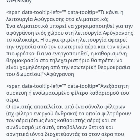
WiFi Ready
<span data-tooltip-left="" data-tooltip="Τι κάνει η
λειτουργία Αφύγρανσης στο κλιματιστικό;
Ένα κλιματιστικό μπορεί να χρησιμοποιηθεί για την
αφύγρανση ενός χώρου στη λειτουργία Αφύγρανσης
το καλοκαίρι. Η συγκεκριμένη λειτουργία αφαιρεί
την υγρασία από τον εσωτερικό αέρα και τον κάνει
πιο φρέσκο. Για να ενεργοποιηθεί, η καθορισμένη
θερμοκρασία στο τηλεχειριστήριο θα πρέπει να
είναι χαμηλότερη από την εσωτερική θερμοκρασία
του δωματίου.”>Αφύγρανση
<span data-tooltip-left="" data-tooltip="Ανεξάρτητη
συσκευή ή ενσωματωμένο φίλτρο καθαρισμού του
αέρα.
Ο ιονιστής αποτελείται από ένα σύνολο φίλτρων
(πχ φίλτρο ενεργού άνθρακα) τα οποία φιλτράρουν
τον αέρα (όπως ένας καθαριστής αέρα) και σε
συνδυασμό με αυτό, αποβάλλουν θετικά και
αρνητικά ιόντα διοχετεύοντάς τα στον αέρα που