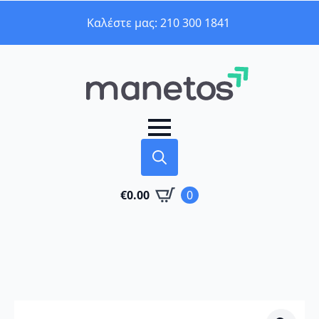
Καλέστε μας: 210 300 1841
Search
€
0.00
0
for: