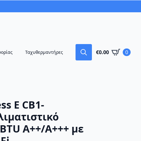
€
0.00
0
φορίας
Ταχυθερμαντήρες
Search
for:
ss E CB1-
λιματιστικό
 BTU A++/A+++ με
Fi