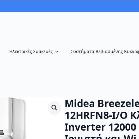
Ηλεκτρικές Συσκευές
Συστήματα Βεβιασμένης Κυκλο
Midea Breezele
12HRFN8-I/O Κ
Inverter 12000
Ιονιστή και Wi-