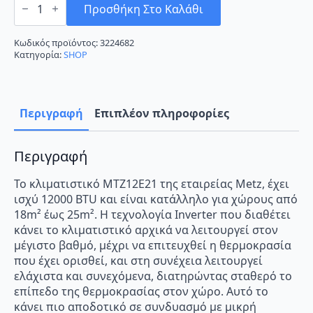
MTZ12E21
Προσθήκη Στο Καλάθι
Κλιματιστικό
Inverter
12000
Κωδικός προϊόντος:
3224682
BTU
Κατηγορία:
SHOP
A++/A+
με
Ιονιστή
και
WiFi
Περιγραφή
Επιπλέον πληροφορίες
ποσότητα
Περιγραφή
Το κλιματιστικό MTZ12E21 της εταιρείας Metz, έχει
ισχύ 12000 BTU και είναι κατάλληλο για χώρους από
18m² έως 25m². Η τεχνολογία Inverter που διαθέτει
κάνει το κλιματιστικό αρχικά να λειτουργεί στον
μέγιστο βαθμό, μέχρι να επιτευχθεί η θερμοκρασία
που έχει ορισθεί, και στη συνέχεια λειτουργεί
ελάχιστα και συνεχόμενα, διατηρώντας σταθερό το
επίπεδο της θερμοκρασίας στον χώρο. Αυτό το
κάνει πιο αποδοτικό σε συνδυασμό με μικρή