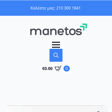
Καλέστε μας: 210 300 1841
Search
€
0.00
0
for: