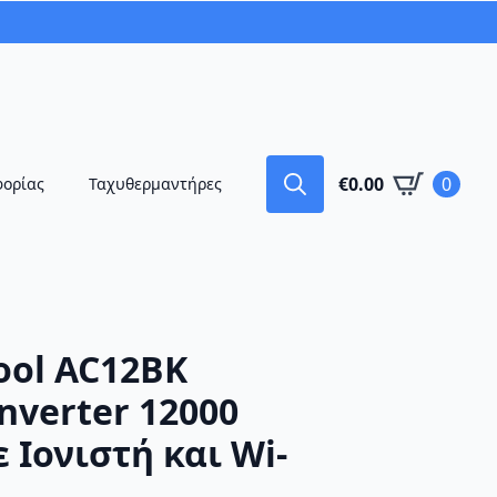
€
0.00
0
φορίας
Ταχυθερμαντήρες
Search
for:
ool AC12BK
nverter 12000
 Ιονιστή και Wi-