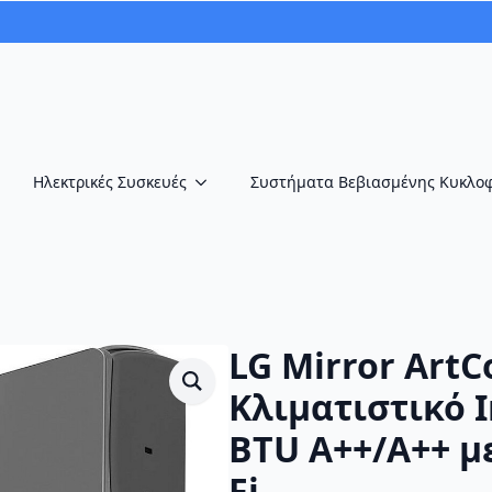
Ηλεκτρικές Συσκευές
Συστήματα Βεβιασμένης Κυκλο
LG Mirror ArtC
Κλιματιστικό I
BTU A++/A++ με
Fi