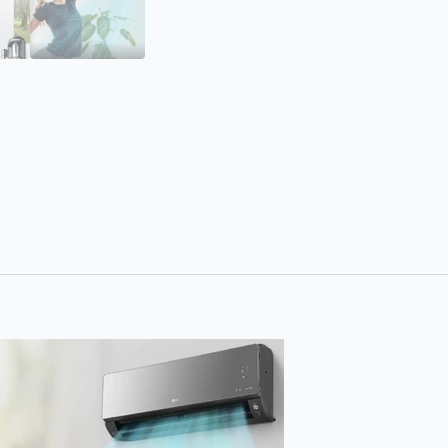
και
Wi-
Fi
ποσότητα