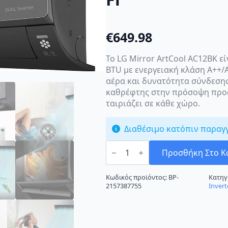
€
649.98
Το LG Mirror ArtCool AC12BK εί
BTU με ενεργειακή κλάση A++/A
αέρα και δυνατότητα σύνδεσης
καθρέφτης στην πρόσοψη προ
ταιριάζει σε κάθε χώρο.
Διαθέσιμο κατόπιν παραγ
LG
Mirror
Προσθήκη Στο Κ
ArtCool
AC12BK
Κλιματιστικό
Κωδικός προϊόντος:
BP-
Κατηγ
Inverter
2157387755
Invert
12000
BTU
A++/A++
με
Ιονιστή