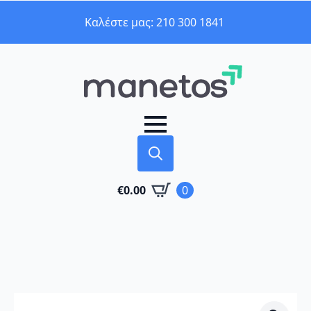
Καλέστε μας: 210 300 1841
Search
€
0.00
0
for: