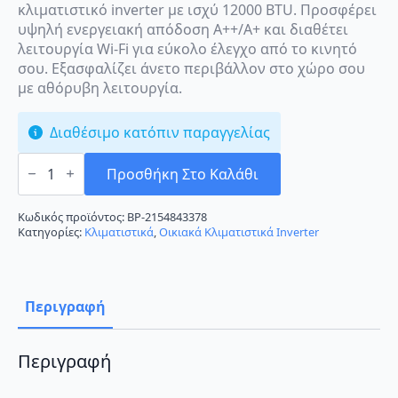
κλιματιστικό inverter με ισχύ 12000 BTU. Προσφέρει
υψηλή ενεργειακή απόδοση A++/A+ και διαθέτει
λειτουργία Wi-Fi για εύκολο έλεγχο από το κινητό
σου. Εξασφαλίζει άνετο περιβάλλον στο χώρο σου
με αθόρυβη λειτουργία.
Διαθέσιμο κατόπιν παραγγελίας
LG
Libero
Προσθήκη Στο Καλάθι
Plus
P12EN
Κλιματιστικό
Κωδικός προϊόντος:
BP-2154843378
Inverter
Κατηγορίες:
Κλιματιστικά
,
Οικιακά Κλιματιστικά Inverter
12000
BTU
A++/A+
με
Wi-
Περιγραφή
Fi
ποσότητα
Περιγραφή