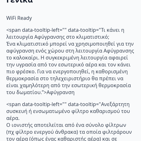
WiFi Ready
<span data-tooltip-left="" data-tooltip="Τι κάνει η
λειτουργία Αφύγρανσης στο κλιματιστικό;
Ένα κλιματιστικό μπορεί να χρησιμοποιηθεί για την
αφύγρανση ενός χώρου στη λειτουργία Αφύγρανσης
το καλοκαίρι. Η συγκεκριμένη λειτουργία αφαιρεί
την υγρασία από τον εσωτερικό αέρα και τον κάνει
πιο φρέσκο. Για να ενεργοποιηθεί, η καθορισμένη
θερμοκρασία στο τηλεχειριστήριο θα πρέπει να
είναι χαμηλότερη από την εσωτερική θερμοκρασία
του δωματίου.”>Αφύγρανση
<span data-tooltip-left="" data-tooltip="Ανεξάρτητη
συσκευή ή ενσωματωμένο φίλτρο καθαρισμού του
αέρα.
Ο ιονιστής αποτελείται από ένα σύνολο φίλτρων
(πχ φίλτρο ενεργού άνθρακα) τα οποία φιλτράρουν
τον αέρα (όπως ένας καθαριστής αέρα) και σε