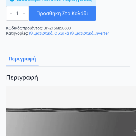
LG
ArtCool
Προσθήκη Στο Καλάθι
Mirror
AC18BH
Κλιματιστικό
Κωδικός προϊόντος:
BP-2156850600
Inverter
Κατηγορίες:
Κλιματιστικά
,
Οικιακά Κλιματιστικά Inverter
18000
BTU
A++/A+++
με
Ιονιστή
Περιγραφή
και
Wi-
Fi
ποσότητα
Περιγραφή