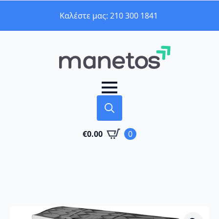
Καλέστε μας: 210 300 1841
Search
€
0.00
0
for: