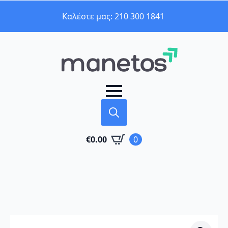
Καλέστε μας: 210 300 1841
Search
€
0.00
0
for: