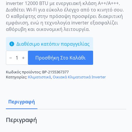
inverter 12000 BTU με ενεργειακή κλάση A++/A+++.
Διαθέτει Wi-Fi για εύκολο έλεγχο από το κινητό σου.
Ο καθρέφτης στην πρόσοψη προσφέρει διακριτική
εμφάνιση, ενώ η τεχνολογία inverter εξασφαλίζει
αθόρυβη και οικονομική λειτουργία.
Διαθέσιμο κατόπιν παραγγελίας
LG
ArtCool
Προσθήκη Στο Καλάθι
Mirror
AC12BQ
Κλιματιστικό
Κωδικός προϊόντος:
BP-2155367377
Inverter
Κατηγορίες:
Κλιματιστικά
,
Οικιακά Κλιματιστικά Inverter
12000
BTU
A++/A+++
με
Wi-
Περιγραφή
Fi
ποσότητα
Περιγραφή