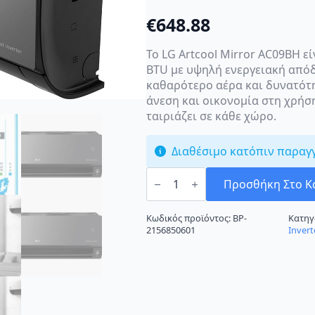
€
648.88
Το LG Artcool Mirror AC09BH εί
BTU με υψηλή ενεργειακή απόδο
καθαρότερο αέρα και δυνατότη
άνεση και οικονομία στη χρήσ
ταιριάζει σε κάθε χώρο.
Διαθέσιμο κατόπιν παραγ
LG
Artcool
Προσθήκη Στο Κ
Mirror
AC09BH
Κλιματιστικό
Κωδικός προϊόντος:
BP-
Κατηγ
Inverter
2156850601
Invert
9000
BTU
A++/A+++
με
Ιονιστή
και
Wi-