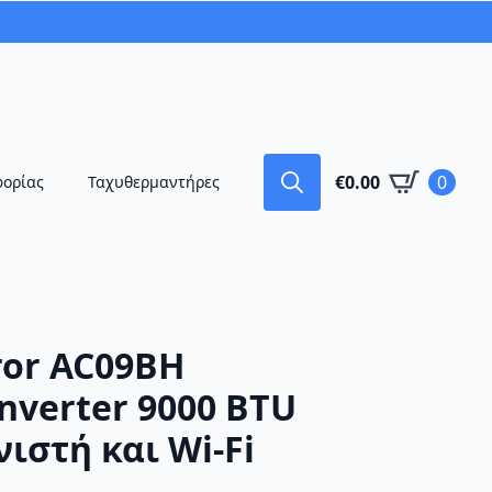
€
0.00
0
φορίας
Ταχυθερμαντήρες
Search
for:
ror AC09BH
nverter 9000 BTU
νιστή και Wi-Fi