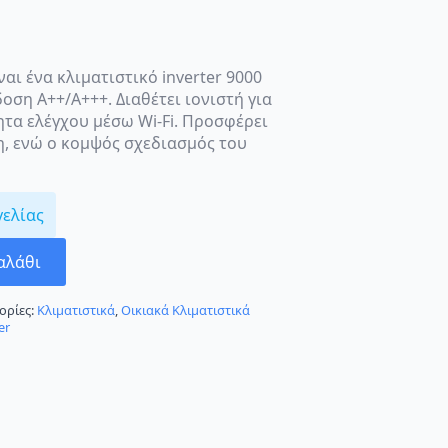
ναι ένα κλιματιστικό inverter 9000
ση A++/A+++. Διαθέτει ιονιστή για
τα ελέγχου μέσω Wi-Fi. Προσφέρει
η, ενώ ο κομψός σχεδιασμός του
γελίας
αλάθι
ορίες:
Κλιματιστικά
,
Οικιακά Κλιματιστικά
er