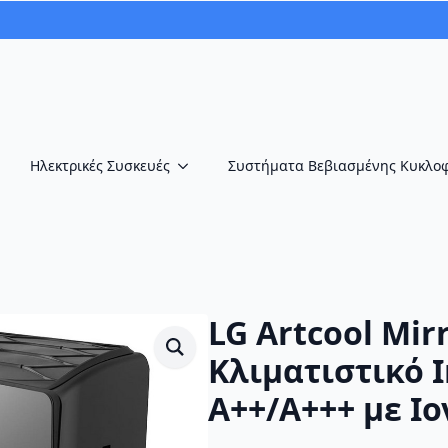
Ηλεκτρικές Συσκευές
Συστήματα Βεβιασμένης Κυκλο
LG Artcool Mir
Κλιματιστικό I
A++/A+++ με Ιο