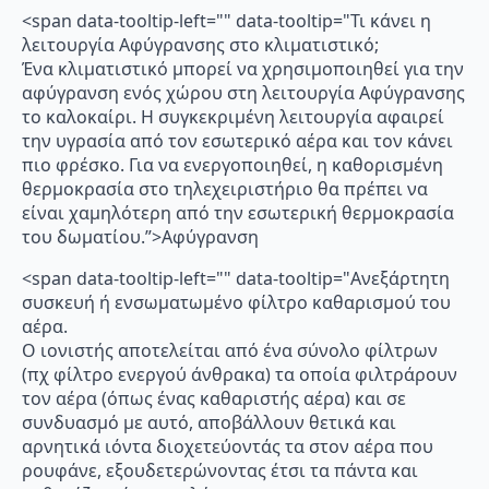
<span data-tooltip-left="" data-tooltip="Τι κάνει η
λειτουργία Αφύγρανσης στο κλιματιστικό;
Ένα κλιματιστικό μπορεί να χρησιμοποιηθεί για την
αφύγρανση ενός χώρου στη λειτουργία Αφύγρανσης
το καλοκαίρι. Η συγκεκριμένη λειτουργία αφαιρεί
την υγρασία από τον εσωτερικό αέρα και τον κάνει
πιο φρέσκο. Για να ενεργοποιηθεί, η καθορισμένη
θερμοκρασία στο τηλεχειριστήριο θα πρέπει να
είναι χαμηλότερη από την εσωτερική θερμοκρασία
του δωματίου.”>Αφύγρανση
<span data-tooltip-left="" data-tooltip="Ανεξάρτητη
συσκευή ή ενσωματωμένο φίλτρο καθαρισμού του
αέρα.
Ο ιονιστής αποτελείται από ένα σύνολο φίλτρων
(πχ φίλτρο ενεργού άνθρακα) τα οποία φιλτράρουν
τον αέρα (όπως ένας καθαριστής αέρα) και σε
συνδυασμό με αυτό, αποβάλλουν θετικά και
αρνητικά ιόντα διοχετεύοντάς τα στον αέρα που
ρουφάνε, εξουδετερώνοντας έτσι τα πάντα και