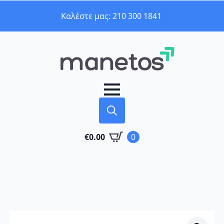
Καλέστε μας: 210 300 1841
Search
€
0.00
0
for: