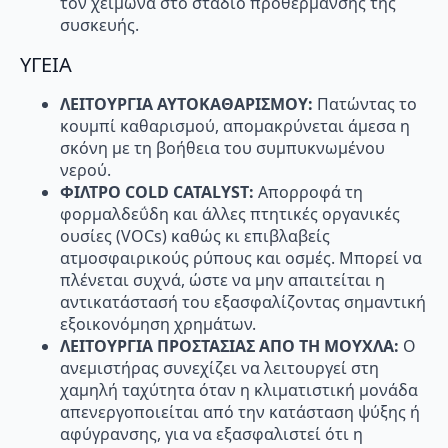
τον χειµώνα στο στάδιο προθέρµανσης της
συσκευής.
ΥΓΕΙΑ
ΛΕΙΤΟΥΡΓΙΑ ΑΥΤΟΚΑΘΑΡΙΣΜΟΥ:
Πατώντας το
κουμπί καθαρισμού, απομακρύνεται άμεσα η
σκόνη µε τη βοήθεια του συμπυκνωμένου
νερού.
ΦΙΛΤΡΟ
COLD
CATALYST:
Απορροφά τη
φορµαλδεΰδη και άλλες πτητικές οργανικές
ουσίες (VOCs) καθώς κι επιβλαβείς
ατµοσφαιρικούς ρύπους και οσµές. Μπορεί να
πλένεται συχνά, ώστε να µην απαιτείται η
αντικατάστασή του εξασφαλίζοντας σηµαντική
εξοικονόµηση χρηµάτων.
ΛΕΙΤΟΥΡΓΙΑ ΠΡΟΣΤΑΣΙΑΣ ΑΠΟ ΤΗ ΜΟΥΧΛΑ:
Ο
ανεµιστήρας συνεχίζει να λειτουργεί στη
χαµηλή ταχύτητα όταν η κλιµατιστική µονάδα
απενεργοποιείται από την κατάσταση ψύξης ή
αφύγρανσης, για να εξασφαλιστεί ότι η