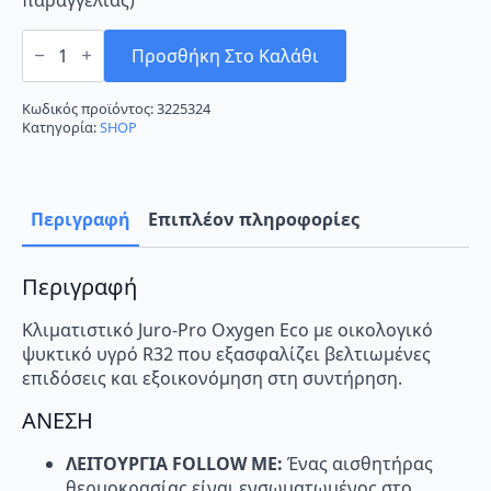
Juro-
Pro
Προσθήκη Στο Καλάθι
Oxygen
Eco
9K
Κωδικός προϊόντος:
3225324
Κλιματιστικό
Κατηγορία:
SHOP
Inverter
9000
BTU
A++/A+
με
Περιγραφή
Επιπλέον πληροφορίες
Ιονιστή
ποσότητα
Περιγραφή
Κλιματιστικό Juro-Pro Oxygen Eco με οικολογικό
ψυκτικό υγρό R32 που εξασφαλίζει βελτιωμένες
επιδόσεις και εξοικονόμηση στη συντήρηση.
ΑΝΕΣΗ
ΛΕΙΤΟΥΡΓΙΑ
FOLLOW
ME:
Ένας αισθητήρας
θερµοκρασίας είναι ενσωµατωµένος στο