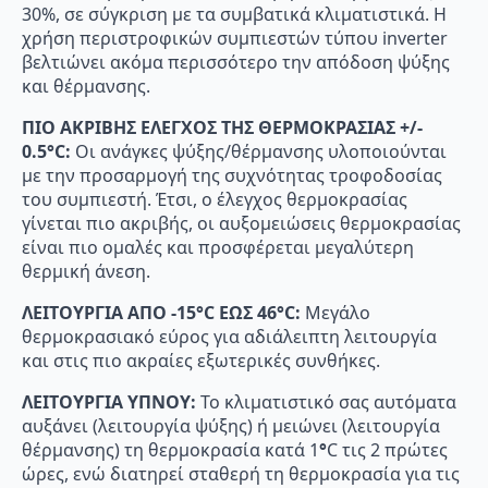
30%, σε σύγκριση µε τα συµβατικά κλιµατιστικά. Η
χρήση περιστροφικών συµπιεστών τύπου inverter
βελτιώνει ακόµα περισσότερο την απόδοση ψύξης
και θέρµανσης.
ΠΙΟ ΑΚΡΙΒΗΣ ΕΛΕΓΧΟΣ ΤΗΣ ΘΕΡΜΟΚΡΑΣΙΑΣ +/-
0.5°C:
Οι ανάγκες ψύξης/θέρμανσης υλοποιούνται
µε την προσαρμογή της συχνότητας τροφοδοσίας
του συμπιεστή. Έτσι, ο έλεγχος θερμοκρασίας
γίνεται πιο ακριβής, οι αυξομειώσεις θερμοκρασίας
είναι πιο ομαλές και προσφέρεται µεγαλύτερη
θερµική άνεση.
ΛΕΙΤΟΥΡΓΙΑ ΑΠΟ -15°C ΕΩΣ 46°
C:
Μεγάλο
θερμοκρασιακό εύρος για αδιάλειπτη λειτουργία
και στις πιο ακραίες εξωτερικές συνθήκες.
ΛΕΙΤΟΥΡΓΙΑ ΥΠΝΟΥ:
Το κλιµατιστικό σας αυτόµατα
αυξάνει (λειτουργία ψύξης) ή μειώνει (λειτουργία
θέρµανσης) τη θερµοκρασία κατά 1
°
C τις 2 πρώτες
ώρες, ενώ διατηρεί σταθερή τη θερµοκρασία για τις