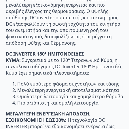
µεγαλύτερη εξοικονόµηση ενέργειας και πιο
ακριβής έλεγχος της θερμοκρασίας. Ο υψηλής
απόδοσης DC inverter συµπιεστής και ο κινητήρας
DC εξασφαλίζουν τη σωστή ταχύτητα του κινητήρα
του ανεμιστήρα και την απαιτούμενη ροή του
ψυκτικού υγρού, διασφαλίζοντας έτσι µέγγιστη
απόδοση ψύξης και θέρμανσης.
DC
INVERTER
180° ΗΜΙΤΟΝΟΕΙΔΕΣ
ΚΥΜΑ:
Συγκριτικά µε το 120
°
Τετραγωνικό Κύµα, η
τεχνολογία οδήγησης DC Inverter 180
°
Ηµιτονοειδές
Κύµα έχει σηµαντικά πλεονεκτήµατα:
Πολύ ευρύτερο φάσµα συχνοτήτων και τάσης
Μεγαλύτερη ενεργειακή αποτελεσματικότητα
Οµαλότερη λειτουργία και χαμηλότερο θόρυβο
Πιο αξιόπιστη και οµαλή λειτουργία
ΜΕΓΑΛΥΤΕΡΗ ΕΝΕΡΓΕΙΑΚΗ ΑΠΟΔΟΣΗ,
ΕΞΟΙΚΟΝΟΜΗΣΗ ΕΩΣ 30%:
Η τεχνολογία DC
INVERTER µπορεί να εξοικονοµήσει ενέργεια έως