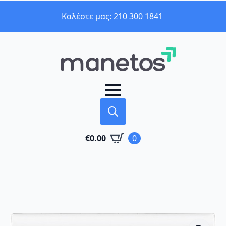
Καλέστε μας: 210 300 1841
Search
€
0.00
0
for: