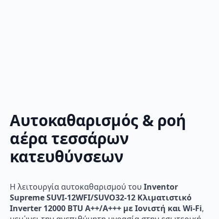
Αυτοκαθαρισμός & ροή
αέρα τεσσάρων
κατευθύνσεων
Η λειτουργία αυτοκαθαρισμού του
Inventor
Supreme SUVI-12WFI/SUVO32-12 Κλιματιστικό
Inverter 12000 BTU A++/A+++ με Ιονιστή και Wi-Fi
,
μειώνει την ανεπιθύμητη υγρασία στην εσωτερική