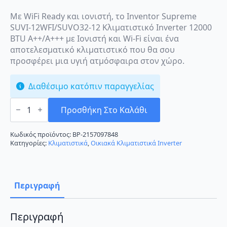
Με WiFi Ready και ιονιστή, το Inventor Supreme
SUVI-12WFI/SUVO32-12 Κλιματιστικό Inverter 12000
BTU A++/A+++ με Ιονιστή και Wi-Fi είναι ένα
αποτελεσματικό κλιματιστικό που θα σου
προσφέρει μια υγιή ατμόσφαιρα στον χώρο.
Διαθέσιμο κατόπιν παραγγελίας
Inventor
Supreme
Προσθήκη Στο Καλάθι
SUVI-
12WFI/SUVO32-
12
Κωδικός προϊόντος:
BP-2157097848
Κλιματιστικό
Κατηγορίες:
Κλιματιστικά
,
Οικιακά Κλιματιστικά Inverter
Inverter
12000
BTU
A++/A+++
με
Περιγραφή
Ιονιστή
και
Wi-
Fi
Περιγραφή
ποσότητα