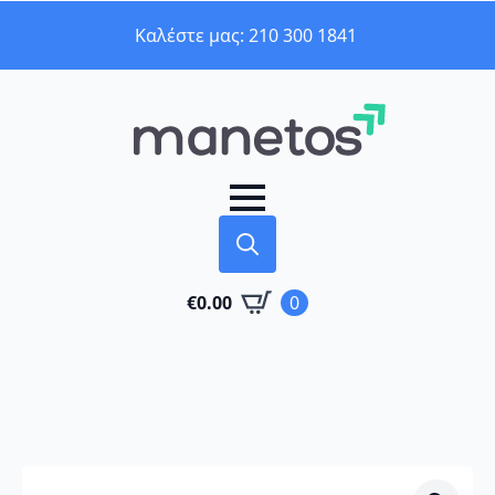
Καλέστε μας: 210 300 1841
Search
€
0.00
0
for: