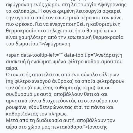
αφύγρανση ενός χώρου στη λειτουργία Αφύγρανσης
το καλοκαίρι. Η συγκεκριμένη λειτουργία αφαιρεί
την υγρασία από τον εσωτερικό αέρα και τον κάνει
πιο φρέσκο. Για να ενεργοποιηθεί, η καθορισμένη
θερμοκρασία στο τηλεχειριστήριο θα πρέπει να
είναι χαμηλότερη από την εσωτερική θερμοκρασία
του δωματίου.”>Αφύγρανση
<span data-tooltip-left="" data-tooltip="Ανεξάρτητη
συσκευή ή ενσωματωμένο φίλτρο καθαρισμού του
αέρα.
Ο ιονιστής αποτελείται από ένα σύνολο φίλτρων
(πχ φίλτρο ενεργού άνθρακα) τα οποία φιλτράρουν
τον αέρα (όπως ένας καθαριστής αέρα) και σε
συνδυασμό με αυτό, αποβάλλουν θετικά και
αρνητικά ιόντα διοχετεύοντάς τα στον αέρα που
ρουφάνε, εξουδετερώνοντας έτσι τα πάντα και
καθαρίζοντάς τον πλήρως.
Μετά από τη διαδικασία αυτή, αποβάλλουν τον
αέρα στο χώρο μας πεντακάθαρο.”>Ιονιστής