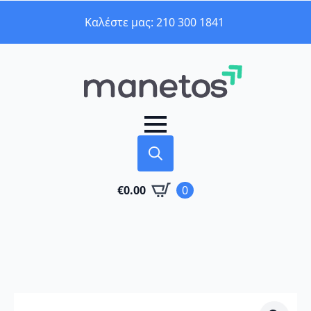
Καλέστε μας: 210 300 1841
Search
€
0.00
0
for: