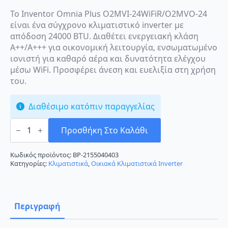
Το Inventor Omnia Plus O2MVI-24WiFiR/O2MVO-24
είναι ένα σύγχρονο κλιματιστικό inverter με
απόδοση 24000 BTU. Διαθέτει ενεργειακή κλάση
A++/A+++ για οικονομική λειτουργία, ενσωματωμένο
ιονιστή για καθαρό αέρα και δυνατότητα ελέγχου
μέσω WiFi. Προσφέρει άνεση και ευελιξία στη χρήση
του.
Διαθέσιμο κατόπιν παραγγελίας
Inventor
Omnia
Προσθήκη Στο Καλάθι
Plus
O2MVI-
24WiFiR/O2MVO-
Κωδικός προϊόντος:
BP-2155040403
24
Κατηγορίες:
Κλιματιστικά
,
Οικιακά Κλιματιστικά Inverter
Κλιματιστικό
Inverter
24000
BTU
A++/A+++
Περιγραφή
με
Ιονιστή
και