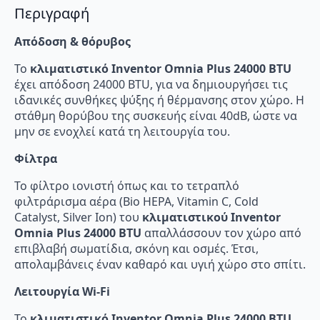
WiFi
Περιγραφή
ποσότητα
Απόδοση & θόρυβος
Το
κλιματιστικό Inventor Omnia Plus 24000 BTU
έχει απόδοση 24000 BTU, για να δημιουργήσει τις
ιδανικές συνθήκες ψύξης ή θέρμανσης στον χώρο. Η
στάθμη θορύβου της συσκευής είναι 40dB, ώστε να
μην σε ενοχλεί κατά τη λειτουργία του.
Φίλτρα
Το φίλτρο ιονιστή όπως και το τετραπλό
φιλτράρισμα αέρα (Bio HEPA, Vitamin C, Cold
Catalyst, Silver Ion) του
κλιματιστικού Inventor
Omnia Plus 24000 BTU
απαλλάσσουν τον χώρο από
επιβλαβή σωματίδια, σκόνη και οσμές. Έτσι,
απολαμβάνεις έναν καθαρό και υγιή χώρο στο σπίτι.
Λειτουργία Wi-Fi
Το
κλιματιστικό Inventor Omnia Plus 24000 BTU