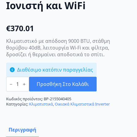
Ιονιστή και WiFi
€
370.01
Κλιματιστικό με απόδοση 9000 BTU, στάθμη
θορύβου 40dB, λειτουργία Wi-Fi και φίλτρα,
δροσίζει ή θερμαίνει αποδοτικά το σπίτι.
Διαθέσιμο κατόπιν παραγγελίας
Inventor
Omnia
Προσθήκη Στο Καλάθι
Plus
O2MVI-
09WiFiR/O2MVO-
Κωδικός προϊόντος:
BP-2155040405
09
Κατηγορίες:
Κλιματιστικά
,
Οικιακά Κλιματιστικά Inverter
Κλιματιστικό
Inverter
9000
BTU
A++/A+++
Περιγραφή
με