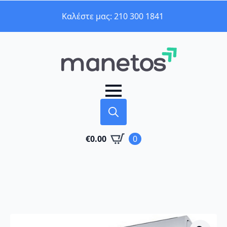
Καλέστε μας: 210 300 1841
Search
€
0.00
0
for: