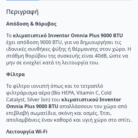
Ιονιστή
και
WiFi
Περιγραφή
ποσότητα
Απόδοση & θόρυβος
Το
κλιματιστικό Inventor Omnia Plus 9000 BTU
έχει απόδοση 9000 BTU, για να δημιουργήσει τις
ιδανικές συνθήκες ψύξης ή θέρμανσης στον χώρο. Η
στάθμη θορύβου της συσκευής είναι 40dB, ώστε να
μην σε ενοχλεί κατά τη λειτουργία του.
Φίλτρα
Το φίλτρο ιονιστή όπως και το τετραπλό
φιλτράρισμα αέρα (Bio HEPA, Vitamin C, Cold
Catalyst, Silver Ion) του
κλιματιστικού Inventor
Omnia Plus 9000 BTU
απαλλάσσουν τον χώρο από
επιβλαβή σωματίδια, σκόνη και οσμές. Έτσι,
απολαμβάνεις έναν καθαρό και υγιή χώρο στο σπίτι.
Λειτουργία Wi-Fi