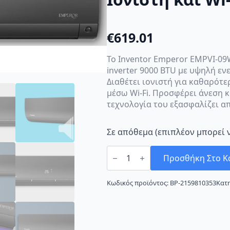
€
619.01
Το Inventor Emperor EMPVI-09
inverter 9000 BTU με υψηλή ε
Διαθέτει ιονιστή για καθαρότ
μέσω Wi-Fi. Προσφέρει άνεση κ
τεχνολογία του εξασφαλίζει α
Σε απόθεμα (επιπλέον μπορεί 
Inventor
Emperor
Προσθήκη Στο Κ
EMPVI-
09WFIEMPVO-
09
Κωδικός προϊόντος:
BP-2159810353
Κατ
Κλιματιστικό
Inverter
9000
BTU
A+++/A+++