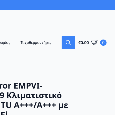
€
0.00
0
φορίας
Ταχυθερμαντήρες
Search
for:
ror EMPVI-
9 Κλιματιστικό
BTU A+++/A+++ με
Fi