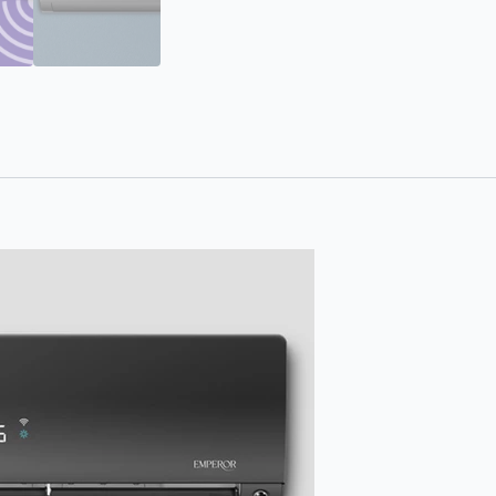
με
Ιονιστή
και
Wi-
Fi
ποσότητα