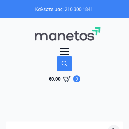
Καλέστε μας: 210 300 1841
Search
€
0.00
0
for: