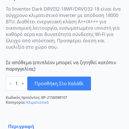
Το Inventor Dark DRVI32-18WF/DRVO32-18 είναι ένα
σύγχρονο κλιματιστικό inverter με απόδοση 18000
BTU. Διαθέτει ενεργειακή κλάση A++/A+++ για
οικονομική λειτουργία, ενσωματωμένο ιονιστή για
καθαρό αέρα και δυνατότητα σύνδεσης Wi-Fi για
έλεγχο από απόσταση. Προσφέρει άνεση και
ευελιξία στο χώρο σου.
Σε απόθεμα (επιπλέον μπορεί να ζητηθεί κατόπιν
παραγγελίας)
Inventor
Dark
Προσθήκη Στο Καλάθι
DRVI32-
18WF/DRVO32-
18
Κωδικός προϊόντος:
BP-2156098107
Κλιματιστικό
Κατηγορία:
Κλιματιστικά
Inverter
18000
BTU
A++/A+++
με
Περιγραφή