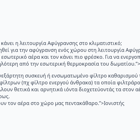
"Τι κάνει η λειτουργία Αφύγρανσης στο κλιματιστικό;
ηθεί για την αφύγρανση ενός χώρου στη λειτουργία Αφύγ
 εσωτερικό αέρα και τον κάνει πιο φρέσκο. Για να ενεργ
μηλότερη από την εσωτερική θερμοκρασία του δωματίου.
p="Ανεξάρτητη συσκευή ή ενσωματωμένο φίλτρο καθαρισμού 
 φίλτρων (πχ φίλτρο ενεργού άνθρακα) τα οποία φιλτράρ
λλουν θετικά και αρνητικά ιόντα διοχετεύοντάς τα στον
ρως.
υν τον αέρα στο χώρο μας πεντακάθαρο.”>Ιονιστής