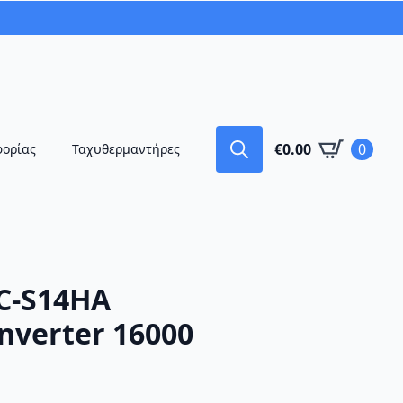
€
0.00
0
φορίας
Ταχυθερμαντήρες
Search
for:
AC-S14HA
nverter 16000