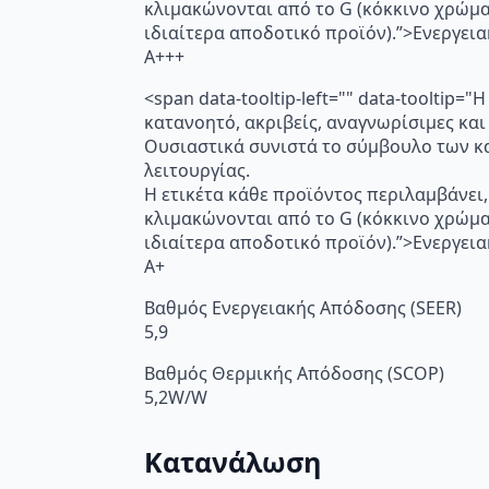
κλιμακώνονται από το G (κόκκινο χρώμ
ιδιαίτερα αποδοτικό προϊόν).”>Ενεργει
A+++
<span data-tooltip-left="" data-toolti
κατανοητό, ακριβείς, αναγνωρίσιμες και
Ουσιαστικά συνιστά το σύμβουλο των κα
λειτουργίας.
Η ετικέτα κάθε προϊόντος περιλαμβάνει,
κλιμακώνονται από το G (κόκκινο χρώμ
ιδιαίτερα αποδοτικό προϊόν).”>Ενεργει
A+
Βαθμός Ενεργειακής Απόδοσης (SEER)
5,9
Βαθμός Θερμικής Απόδοσης (SCOP)
5,2W/W
Κατανάλωση