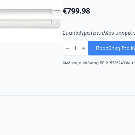
€
799.98
Σε απόθεμα (επιπλέον μπορεί 
Hitachi
RAS
Προσθήκη Στο Κ
RAC-
S14HA
Κλιματιστικό
Κωδικός προϊόντος:
BP-2153262499
Κατ
Inverter
16000
BTU
A+/A+++
ποσότητα