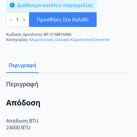
Διαθέσιμο κατόπιν παραγγελίας
Hisense
Hi
Προσθήκη Στο Καλάθι
Comfort
KE70BT2EG/KE70BT2EW
Κλιματιστικό
Κωδικός προϊόντος:
BP-2158816066
24000
Κατηγορίες:
Κλιματιστικά
,
Οικιακά Κλιματιστικά Inverter
BTU
A++/A+++
ποσότητα
Περιγραφή
Περιγραφή
Απόδοση
Απόδοση BTU
24000 BTU