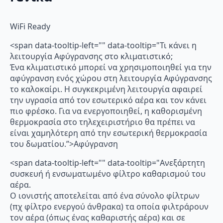
WiFi Ready
<span data-tooltip-left="" data-tooltip="Τι κάνει η
λειτουργία Αφύγρανσης στο κλιματιστικό;
Ένα κλιματιστικό μπορεί να χρησιμοποιηθεί για την
αφύγρανση ενός χώρου στη λειτουργία Αφύγρανσης
το καλοκαίρι. Η συγκεκριμένη λειτουργία αφαιρεί
την υγρασία από τον εσωτερικό αέρα και τον κάνει
πιο φρέσκο. Για να ενεργοποιηθεί, η καθορισμένη
θερμοκρασία στο τηλεχειριστήριο θα πρέπει να
είναι χαμηλότερη από την εσωτερική θερμοκρασία
του δωματίου.”>Αφύγρανση
<span data-tooltip-left="" data-tooltip="Ανεξάρτητη
συσκευή ή ενσωματωμένο φίλτρο καθαρισμού του
αέρα.
Ο ιονιστής αποτελείται από ένα σύνολο φίλτρων
(πχ φίλτρο ενεργού άνθρακα) τα οποία φιλτράρουν
τον αέρα (όπως ένας καθαριστής αέρα) και σε