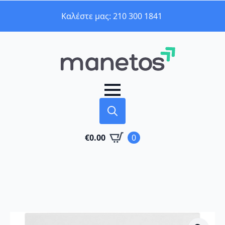
Καλέστε μας: 210 300 1841
Search
€
0.00
0
for: