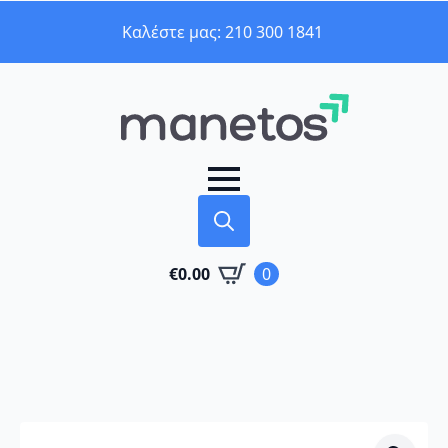
Καλέστε μας: 210 300 1841
Search
€
0.00
0
for: