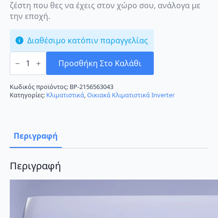
ζέστη που θες να έχεις στον χώρο σου, ανάλογα με
την εποχή.
Διαθέσιμο κατόπιν παραγγελίας
Hisense
Easy
Προσθήκη Στο Καλάθι
Smart
CA70BT4FG/CA70BT4FW
Κλιματιστικό
Κωδικός προϊόντος:
BP-2156563043
Inverter
Κατηγορίες:
Κλιματιστικά
,
Οικιακά Κλιματιστικά Inverter
24000
BTU
A++/A+++
με
Wi-
Περιγραφή
Fi
ποσότητα
Περιγραφή