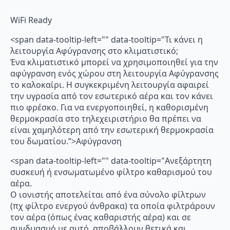
WiFi Ready
<span data-tooltip-left="" data-tooltip="Τι κάνει η
λειτουργία Αφύγρανσης στο κλιματιστικό;
Ένα κλιματιστικό μπορεί να χρησιμοποιηθεί για την
αφύγρανση ενός χώρου στη λειτουργία Αφύγρανσης
το καλοκαίρι. Η συγκεκριμένη λειτουργία αφαιρεί
την υγρασία από τον εσωτερικό αέρα και τον κάνει
πιο φρέσκο. Για να ενεργοποιηθεί, η καθορισμένη
θερμοκρασία στο τηλεχειριστήριο θα πρέπει να
είναι χαμηλότερη από την εσωτερική θερμοκρασία
του δωματίου.”>Αφύγρανση
<span data-tooltip-left="" data-tooltip="Ανεξάρτητη
συσκευή ή ενσωματωμένο φίλτρο καθαρισμού του
αέρα.
Ο ιονιστής αποτελείται από ένα σύνολο φίλτρων
(πχ φίλτρο ενεργού άνθρακα) τα οποία φιλτράρουν
τον αέρα (όπως ένας καθαριστής αέρα) και σε
συνδυασμό με αυτό, αποβάλλουν θετικά και