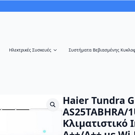
Ηλεκτρικές Συσκευές
Συστήματα Βεβιασμένης Κυκλο
Haier Tundra 
AS25TABHRA/1
Κλιματιστικό I
A++/A++ με Wi-