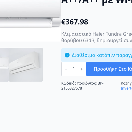
€
367.98
Κλιματιστικό Haier Tundra Gre
θορύβου 63dB, δημιουργεί συν
Διαθέσιμο κατόπιν παραγ
Haier
Tundra
Προσθήκη Στο Κ
Green
AS25TABHRA/1U25BEFFRA
Κλιματιστικό
Κωδικός προϊόντος:
BP-
Κατηγ
Inverter
2155327578
Invert
9000
BTU
A++/A++
με
Wi-
Fi
ποσότητα