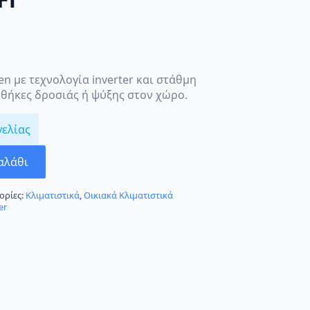
en με τεχνολογία inverter και στάθμη
θήκες δροσιάς ή ψύξης στον χώρο.
γελίας
αλάθι
ορίες:
Κλιματιστικά
,
Οικιακά Κλιματιστικά
er