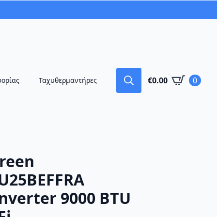
€
0.00
0
φορίας
Ταχυθερμαντήρες
Search
for:
Green
U25BEFFRA
nverter 9000 BTU
Fi