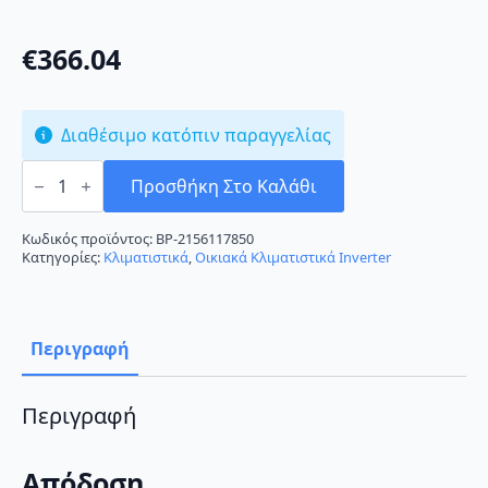
€
366.04
Διαθέσιμο κατόπιν παραγγελίας
Haier
Tide
Προσθήκη Στο Καλάθι
Green
AS25THMHRA
Κλιματιστικό
Κωδικός προϊόντος:
BP-2156117850
Inverter
Κατηγορίες:
Κλιματιστικά
,
Οικιακά Κλιματιστικά Inverter
9000
BTU
A++/A+++
ποσότητα
Περιγραφή
Περιγραφή
Απόδοση