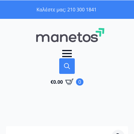
Καλέστε μας: 210 300 1841
Search
€
0.00
0
for: