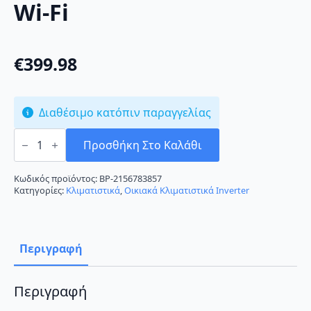
Wi-Fi
€
399.98
Διαθέσιμο κατόπιν παραγγελίας
Haier
AS35PBAHRA/1U35YEGFRA
Προσθήκη Στο Καλάθι
Κλιματιστικό
Inverter
12000
Κωδικός προϊόντος:
BP-2156783857
BTU
Κατηγορίες:
Κλιματιστικά
,
Οικιακά Κλιματιστικά Inverter
A++/A+++
με
Wi-
Fi
ποσότητα
Περιγραφή
Περιγραφή