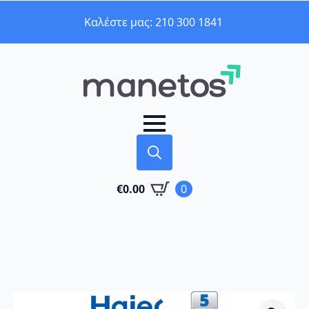
Καλέστε μας: 210 300 1841
Search
€
0.00
0
for: