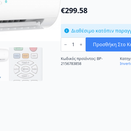
€
299.58
Διαθέσιμο κατόπιν παραγ
Haier
AS25PBAHRA/1U25YEGFRA
Προσθήκη Στο Κ
Κλιματιστικό
Inverter
9000
Κωδικός προϊόντος:
BP-
Κατηγ
BTU
2156783858
Invert
A++/A+++
με
Wi-
Fi
ποσότητα