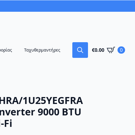
€
0.00
0
φορίας
Ταχυθερμαντήρες
Search
for:
AHRA/1U25YEGFRA
nverter 9000 BTU
-Fi