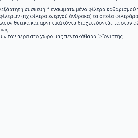
p="Ανεξάρτητη συσκευή ή ενσωματωμένο φίλτρο καθαρισμού 
 φίλτρων (πχ φίλτρο ενεργού άνθρακα) τα οποία φιλτράρ
λλουν θετικά και αρνητικά ιόντα διοχετεύοντάς τα στον
ρως.
υν τον αέρα στο χώρο μας πεντακάθαρο.”>Ιονιστής