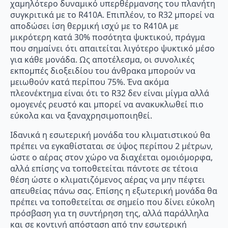
χαμηλότερο δυναμικό υπερθέρμανσης του πλανήτη
συγκριτικά με το R410A. Επιπλέον, το R32 μπορεί να
αποδώσει ίση θερμική ισχύ με το R410A με
μικρότερη κατά 30% ποσότητα ψυκτικού, πράγμα
που σημαίνει ότι απαιτείται λιγότερο ψυκτικό μέσο
για κάθε μονάδα. Ως αποτέλεσμα, οι συνολικές
εκπομπές διοξειδίου του άνθρακα μπορούν να
μειωθούν κατά περίπου 75%. Ένα ακόμα
πλεονέκτημα είναι ότι το R32 δεν είναι μίγμα αλλά
ομογενές ρευστό και μπορεί να ανακυκλωθεί πιο
εύκολα και να ξαναχρησιμοποιηθεί.
Ιδανικά η εσωτερική μονάδα του κλιματιστικού θα
πρέπει να εγκαθίσταται σε ύψος περίπου 2 μέτρων,
ώστε ο αέρας στον χώρο να διαχέεται ομοιόμορφα,
αλλά επίσης να τοποθετείται πάντοτε σε τέτοια
θέση ώστε ο κλιματιζόμενος αέρας να μην πέφτει
απευθείας πάνω σας. Επίσης η εξωτερική μονάδα θα
πρέπει να τοποθετείται σε σημείο που δίνει εύκολη
πρόσβαση για τη συντήρηση της, αλλά παράλληλα
και σε κοντινή απόσταση από την εσωτερική