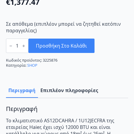
€
1,377.47
Σε απόθεμα (επιπλέον μπορεί να ζητηθεί κατόπιν
παραγγελίας)
Haier
AS12DCAHRA
Προσθήκη Στο Καλάθι
/
1U12JECFRA
Κλιματιστικό
Κωδικός προϊόντος:
3225876
Inverter
Κατηγορία:
SHOP
12000
BTU
A+++/A++
με
WiFi
Περιγραφή
Επιπλέον πληροφορίες
ποσότητα
Περιγραφή
Το κλιματιστικό AS12DCAHRA / 1U12JECFRA της
εταιρείας Haier, έχει ισχύ 12000 BTU και είναι
κατάλληλο για χώρους από 18m² έως 25m². Η