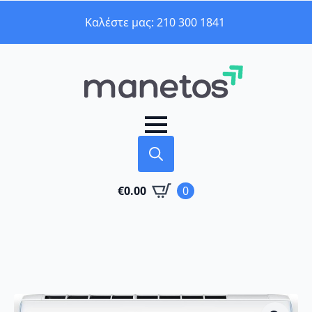
Καλέστε μας: 210 300 1841
Search
€
0.00
0
for: