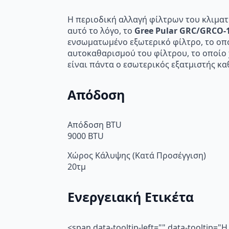
Η περιοδική αλλαγή φίλτρων του κλιματι
αυτό το λόγο, το
Gree Pular GRC/GRCO-1
ενσωματωμένο εξωτερικό φίλτρο, το οπο
αυτοκαθαρισμού του φίλτρου, το οποίο
είναι πάντα ο εσωτερικός εξατμιστής κα
Απόδοση
Απόδοση BTU
9000 BTU
Χώρος Κάλυψης (Κατά Προσέγγιση)
20τμ
Ενεργειακή Ετικέτα
<span data-tooltip-left="" data-toolti