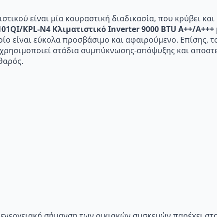
στικού είναι μία κουραστική διαδικασία, που κρύβει και 
01QI/KPL-N4 Κλιματιστικό Inverter 9000 BTU A++/A+++ μ
ίο είναι εύκολα προσβάσιμο και αφαιρούμενο. Επίσης, το
 χρησιμοποιεί στάδια συμπύκνωσης-απόψυξης και αποστ
θαρός.
p="Η ενεργειακή σήμανση των οικιακών συσκευών παρέχει σ