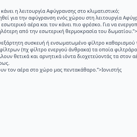
"Τι κάνει η λειτουργία Αφύγρανσης στο κλιματιστικό;
ηθεί για την αφύγρανση ενός χώρου στη λειτουργία Αφύγ
 εσωτερικό αέρα και τον κάνει πιο φρέσκο. Για να ενεργ
μηλότερη από την εσωτερική θερμοκρασία του δωματίου.
p="Ανεξάρτητη συσκευή ή ενσωματωμένο φίλτρο καθαρισμού 
 φίλτρων (πχ φίλτρο ενεργού άνθρακα) τα οποία φιλτράρ
λλουν θετικά και αρνητικά ιόντα διοχετεύοντάς τα στον
ρως.
υν τον αέρα στο χώρο μας πεντακάθαρο.”>Ιονιστής