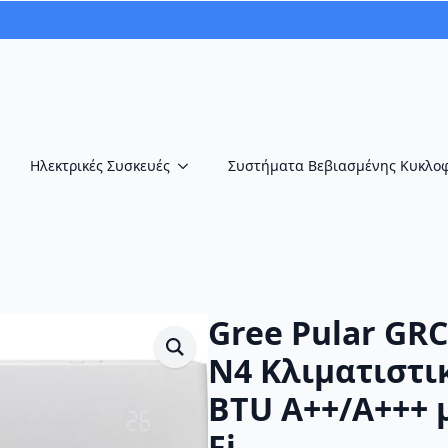
Ηλεκτρικές Συσκευές
Συστήματα Βεβιασμένης Κυκλο
Gree Pular GR
N4 Κλιματιστικ
BTU A++/A+++ μ
Fi