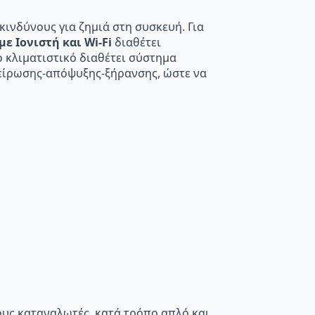
κινδύνους για ζημιά στη συσκευή. Για
ε Ιονιστή και Wi-Fi
διαθέτει
 κλιματιστικό διαθέτει σύστημα
είρωσης-απόψυξης-ξήρανσης, ώστε να
τους καταναλωτές, κατά τρόπο απλό και