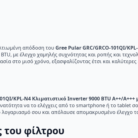
και
Wi-
Fi
ποσότητα
βελτιωμένη απόδοση του
Gree Pular GRC/GRCO-101QI/KPL-
0 BTU, με έλεγχο χαμηλής συχνότητας και ροπής και τεχνο
ασία στο μισό χρόνο, εξασφαλίζοντας έτσι και καλύτερες
1QI/KPL-N4 Κλιματιστικό Inverter 9000 BTU A++/A+++ μ
νατότητα να το ελέγχεις από το smartphone ή το tablet 
ο λογαριασμό σου και απόλαυσε απομακρυσμένο έλεγχο το
 του φίλτρου