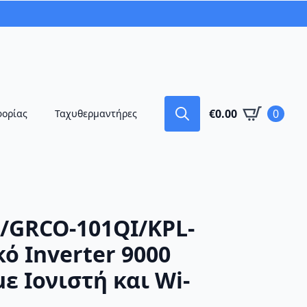
€
0.00
0
φορίας
Ταχυθερμαντήρες
Search
for:
C/GRCO-101QI/KPL-
ό Inverter 9000
ε Ιονιστή και Wi-