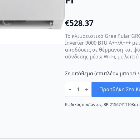
€
528.37
Το κλιματιστικό Gree Pular G
Inverter 9000 BTU A++/A+++ με
αποδόσεις σε θέρμανση και ψ
σύνδεσης μέσω Wi-Fi, με λεπτό
Σε απόθεμα (επιπλέον μπορεί 
Gree
Pular
Προσθήκη Στο Κ
GRC/GRCO-
101QI/KPL-
N4
Κωδικός προϊόντος:
BP-2156741110
Κατ
Κλιματιστικό
Inverter
9000
BTU
A++/A+++
με
Ιονιστή