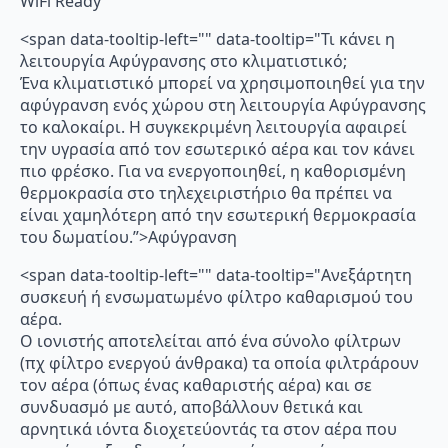
WiFi Ready
<span data-tooltip-left="" data-tooltip="Τι κάνει η
λειτουργία Αφύγρανσης στο κλιματιστικό;
Ένα κλιματιστικό μπορεί να χρησιμοποιηθεί για την
αφύγρανση ενός χώρου στη λειτουργία Αφύγρανσης
το καλοκαίρι. Η συγκεκριμένη λειτουργία αφαιρεί
την υγρασία από τον εσωτερικό αέρα και τον κάνει
πιο φρέσκο. Για να ενεργοποιηθεί, η καθορισμένη
θερμοκρασία στο τηλεχειριστήριο θα πρέπει να
είναι χαμηλότερη από την εσωτερική θερμοκρασία
του δωματίου.”>Αφύγρανση
<span data-tooltip-left="" data-tooltip="Ανεξάρτητη
συσκευή ή ενσωματωμένο φίλτρο καθαρισμού του
αέρα.
Ο ιονιστής αποτελείται από ένα σύνολο φίλτρων
(πχ φίλτρο ενεργού άνθρακα) τα οποία φιλτράρουν
τον αέρα (όπως ένας καθαριστής αέρα) και σε
συνδυασμό με αυτό, αποβάλλουν θετικά και
αρνητικά ιόντα διοχετεύοντάς τα στον αέρα που