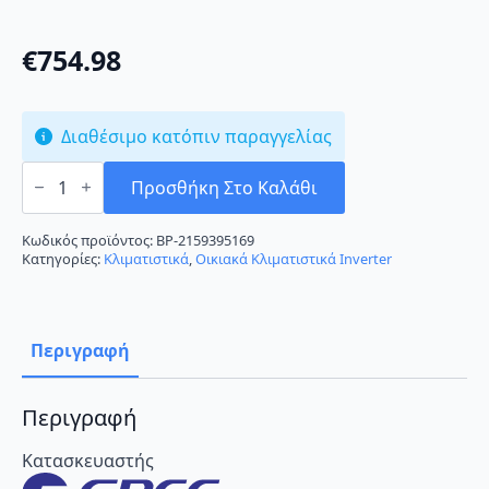
€
754.98
Διαθέσιμο κατόπιν παραγγελίας
Gree
GRC-
Προσθήκη Στο Καλάθι
161QIKAR-
N6
Κλιματιστικό
Κωδικός προϊόντος:
BP-2159395169
Inverter
Κατηγορίες:
Κλιματιστικά
,
Οικιακά Κλιματιστικά Inverter
16000
BTU
A++/A+++
με
Wi-
Περιγραφή
Fi
ποσότητα
Περιγραφή
Κατασκευαστής