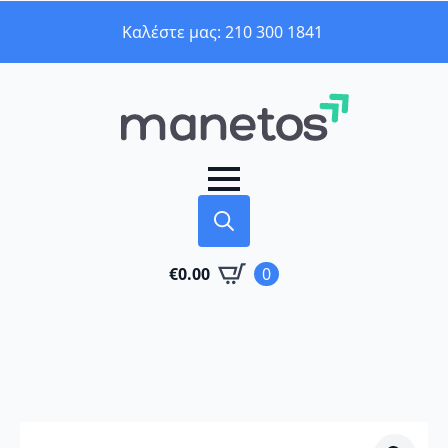
Καλέστε μας: 210 300 1841
Search
€
0.00
0
for: