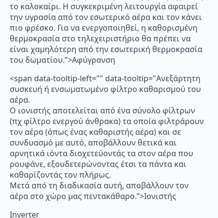
το καλοκαίρι. Η συγκεκριμένη λειτουργία αφαιρεί
την υγρασία από τον εσωτερικό αέρα και τον κάνει
πιο φρέσκο. Για να ενεργοποιηθεί, η καθορισμένη
θερμοκρασία στο τηλεχειριστήριο θα πρέπει να
είναι χαμηλότερη από την εσωτερική θερμοκρασία
του δωματίου.”>Αφύγρανση
<span data-tooltip-left="" data-tooltip="Ανεξάρτητη
συσκευή ή ενσωματωμένο φίλτρο καθαρισμού του
αέρα.
Ο ιονιστής αποτελείται από ένα σύνολο φίλτρων
(πχ φίλτρο ενεργού άνθρακα) τα οποία φιλτράρουν
τον αέρα (όπως ένας καθαριστής αέρα) και σε
συνδυασμό με αυτό, αποβάλλουν θετικά και
αρνητικά ιόντα διοχετεύοντάς τα στον αέρα που
ρουφάνε, εξουδετερώνοντας έτσι τα πάντα και
καθαρίζοντάς τον πλήρως.
Μετά από τη διαδικασία αυτή, αποβάλλουν τον
αέρα στο χώρο μας πεντακάθαρο.”>Ιονιστής
Inverter