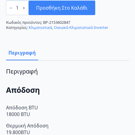
Gree
Cozy
Προσθήκη Στο Καλάθι
GRS-
181
EI/JCC-
Κωδικός προϊόντος:
BP-2153602847
N2
Κατηγορίες:
Κλιματιστικά
,
Οικιακά Κλιματιστικά Inverter
Κλιματιστικό
Inverter
18000
BTU
A+/A+
Περιγραφή
ποσότητα
Περιγραφή
Απόδοση
Απόδοση BTU
18000 BTU
Θερμική Απόδοση
19.800BTU