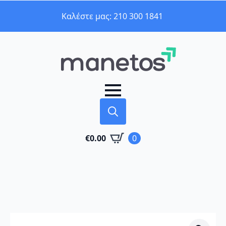
Καλέστε μας: 210 300 1841
Search
€
0.00
0
for: