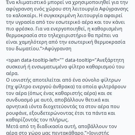
Ένα κλιματιστικό μπορεί να χρησιμοποιηθεί για την
αφύγρανση ενός χώρου στη λειτουργία Αφύγρανσης
το καλοκαίρι. Η συγκεκριμένη λειτουργία αφαιρεί
την υγρασία από τον εσωτερικό αέρα και τον κάνει
πιο φρέσκο. Για να ενεργοποιηθεί, η καθορισμένη
θερμοκρασία στο τηλεχειριστήριο θα πρέπει να
είναι χαμηλότερη από την εσωτερική θερμοκρασία
του δωματίου.”>Αφύγρανση
<span data-tooltip-left="" data-tooltip="Ανεξάρτητη
συσκευή ή ενσωματωμένο φίλτρο καθαρισμού του
αέρα.
Ο ιονιστής αποτελείται από ένα σύνολο φίλτρων
(πχ φίλτρο ενεργού άνθρακα) τα οποία φιλτράρουν
τον αέρα (όπως ένας καθαριστής αέρα) και σε
συνδυασμό με αυτό, αποβάλλουν θετικά και
αρνητικά ιόντα διοχετεύοντάς τα στον αέρα που
ρουφάνε, εξουδετερώνοντας έτσι τα πάντα και
καθαρίζοντάς τον πλήρως.
Μετά από τη διαδικασία αυτή, αποβάλλουν τον
αέρα στο χώρο μας πεντακάθαρο.”>Ιονιστής