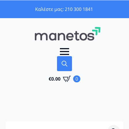
Καλέστε μας: 210 300 1841
Search
€
0.00
0
for: