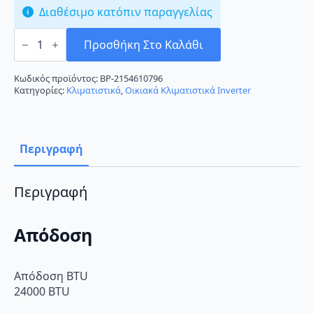
Διαθέσιμο κατόπιν παραγγελίας
Gree
Change
Προσθήκη Στο Καλάθι
GRS-
241-
EI/JCDA-
Κωδικός προϊόντος:
BP-2154610796
N2
Κατηγορίες:
Κλιματιστικά
,
Οικιακά Κλιματιστικά Inverter
Κλιματιστικό
Inverter
24000
BTU
A+/A++
Περιγραφή
με
Ιονιστή
ποσότητα
Περιγραφή
Απόδοση
Απόδοση BTU
24000 BTU