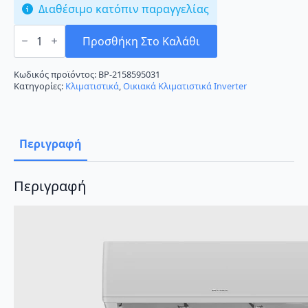
Διαθέσιμο κατόπιν παραγγελίας
Gree
Aura
Προσθήκη Στο Καλάθι
II
GRC-
121QI/KAR2-
Κωδικός προϊόντος:
BP-2158595031
N5/GRCO-
Κατηγορίες:
Κλιματιστικά
,
Οικιακά Κλιματιστικά Inverter
121QI/KAR2-
N5
Κλιματιστικό
Inverter
12000
Περιγραφή
BTU
A++/A+++
με
Ιονιστή
Περιγραφή
και
Wi-
Fi
ποσότητα