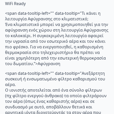
WiFi Ready
<span data-tooltip-left="" data-tooltip="Τι κάνει η
λειτουργία Αφύγρανσης στο κλιματιστικό;
Ένα κλιματιστικό μπορεί να χρησιμοποιηθεί για την
αφύγρανση ενός χώρου στη λειτουργία Αφύγρανσης
το καλοκαίρι. Η συγκεκριμένη λειτουργία αφαιρεί
την υγρασία από τον εσωτερικό αέρα και τον κάνει
πιο φρέσκο. Για να ενεργοποιηθεί, η καθορισμένη
θερμοκρασία στο τηλεχειριστήριο θα πρέπει να
είναι χαμηλότερη από την εσωτερική θερμοκρασία
του δωματίου.”>Αφύγρανση
<span data-tooltip-left="" data-tooltip="Ανεξάρτητη
συσκευή ή ενσωματωμένο φίλτρο καθαρισμού του
αέρα.
Ο ιονιστής αποτελείται από ένα σύνολο φίλτρων
(πχ φίλτρο ενεργού άνθρακα) τα οποία φιλτράρουν
τον αέρα (όπως ένας καθαριστής αέρα) και σε
συνδυασμό με αυτό, αποβάλλουν θετικά και
αρνητικά ιόντα διοχετεύοντάς τα στον αέρα που