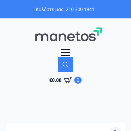
Καλέστε μας: 210 300 1841
Search
€
0.00
0
for: