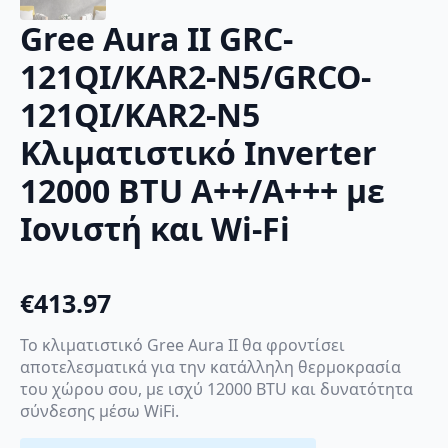
Gree Aura II GRC-
121QI/KAR2-N5/GRCO-
121QI/KAR2-N5
Κλιματιστικό Inverter
12000 BTU A++/A+++ με
Ιονιστή και Wi-Fi
€
413.97
Το κλιματιστικό Gree Aura II θα φροντίσει
αποτελεσματικά για την κατάλληλη θερμοκρασία
του χώρου σου, με ισχύ 12000 BTU και δυνατότητα
σύνδεσης μέσω WiFi.